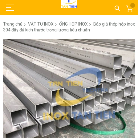
Trang chủ
VẬT TƯ INOX
ỐNG HỘP INOX
Báo giá thép hộp inox
304 đầy đủ kích thước trọng lượng tiêu chuẩn
Chuyển
đến
phần
đầu
của
thư
viện
hình
ảnh