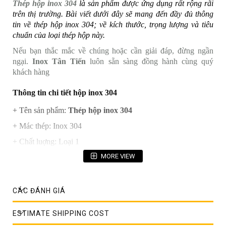
Thép hộp inox 304
là sản phẩm được ứng dụng rất rộng rãi
trên thị trường. Bài viết dưới đây sẽ mang đến đầy đủ thông
tin về thép hộp inox 304; về kích thước, trọng lượng và tiêu
chuẩn của loại thép hộp này.
Nếu bạn thắc mắc về chúng hoặc cần giải đáp, đừng ngần
ngại.
Inox Tân Tiến
luôn sẵn sàng đồng hành cùng quý
khách hàng
Thông tin chi tiết hộp inox 304
+ Tên sản phẩm:
Thép hộp inox 304
+ Mác thép: Inox 304
+ Chất luợng: Loại 1
MORE VIEW
+ Độ dày: Độ dày thông thường từ 0,3 đến 5 ly. Có thể dày
hơn đối với những hộp lớn, hộp đặt hàng đặc chủng hoặc hộp
nhập khẩu.
CÁC ĐÁNH GIÁ
+ Chiều dài: 6m/1 cây
+ Độ bóng: 2B/BA/No4-HL-No.1
ESTIMATE SHIPPING COST
+ Dạng sản phẩm: Hàng đúc