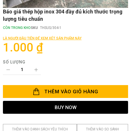
Chuyển
Báo giá thép hộp inox 304 đầy đủ kích thước trọng
đến
lượng tiêu chuẩn
phần
đầu
CÒN TRONG KHO
SKU
THSUS/304-1
của
thư
LÀ NGƯỜI ĐẦU TIÊN ĐỂ XEM XÉT SẢN PHẨM NÀY
viện
1.000 ₫
hình
ảnh
SỐ LƯỢNG
THÊM VÀO GIỎ HÀNG
BUY NOW
THÊM VÀO DANH SÁCH YÊU THÍCH
THÊM VÀO SO SÁNH