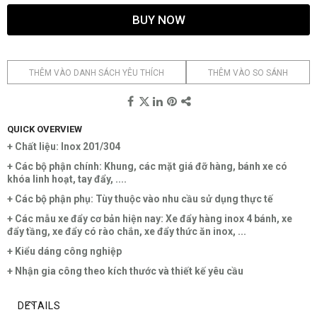
BUY NOW
THÊM VÀO DANH SÁCH YÊU THÍCH
THÊM VÀO SO SÁNH
QUICK OVERVIEW
+ Chất liệu: Inox 201/304
+ Các bộ phận chính: Khung, các mặt giá đỡ hàng, bánh xe có
khóa linh hoạt, tay đẩy, ....
+ Các bộ phận phụ: Tùy thuộc vào nhu cầu sử dụng thực tế
+ Các mẫu xe đẩy cơ bản hiện nay: Xe đẩy hàng inox 4 bánh, xe
đẩy tầng, xe đẩy có rào chắn, xe đẩy thức ăn inox, ...
+ Kiểu dáng công nghiệp
+ Nhận gia công theo kích thước và thiết kế yêu cầu
DETAILS