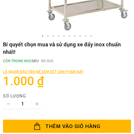
Chuyển
Bí quyết chọn mua và sử dụng xe đẩy inox chuẩn
đến
nhất!
phần
đầu
CÒN TRONG KHO
SKU
XĐ SUS
của
thư
LÀ NGƯỜI ĐẦU TIÊN ĐỂ XEM XÉT SẢN PHẨM NÀY
viện
1.000 ₫
hình
ảnh
SỐ LƯỢNG
THÊM VÀO GIỎ HÀNG