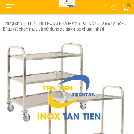
Trang chủ
THIẾT BỊ TRONG NHÀ MÁY
XE ĐẨY
Xe đẩy inox
Bí quyết chọn mua và sử dụng xe đẩy inox chuẩn nhất!
Chuyển
đến
phần
đầu
của
thư
viện
hình
ảnh