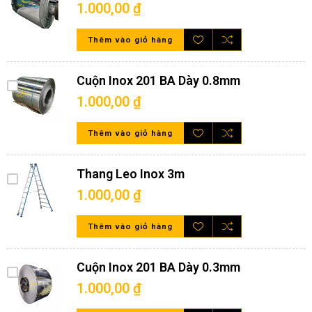
1.000,00 ₫
Thêm vào giỏ hàng
Cuộn Inox 201 BA Dày 0.8mm
1.000,00 ₫
Thêm vào giỏ hàng
Thang Leo Inox 3m
1.000,00 ₫
Thêm vào giỏ hàng
Xe đẩy hàng inox thiết kế đơn giản nhất
Ưu điểm nổi bật của xe đẩy inox
Cuộn Inox 201 BA Dày 0.3mm
1.000,00 ₫
Chất lượng tốt, độ bền cao: Được gia công bằng chất liệu inox
nên xe đẩy inox sẽ mang toàn bộ những ưu điểm của inox nói