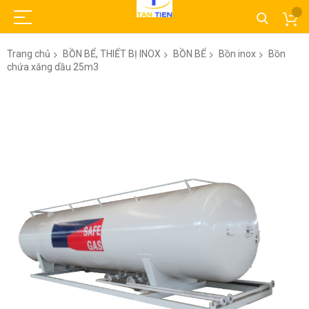
Trang chủ
BỒN BỂ, THIẾT BỊ INOX
BỒN BỂ
Bồn inox
Bồn
chứa xăng dầu 25m3
Chuyển
đến
phần
đầu
của
thư
viện
hình
ảnh