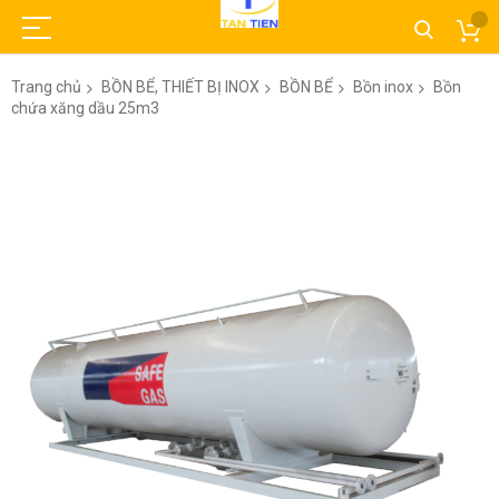
Trang chủ
BỒN BỂ, THIẾT BỊ INOX
BỒN BỂ
Bồn inox
Bồn
chứa xăng dầu 25m3
Chuyển
đến
phần
đầu
của
thư
viện
hình
ảnh