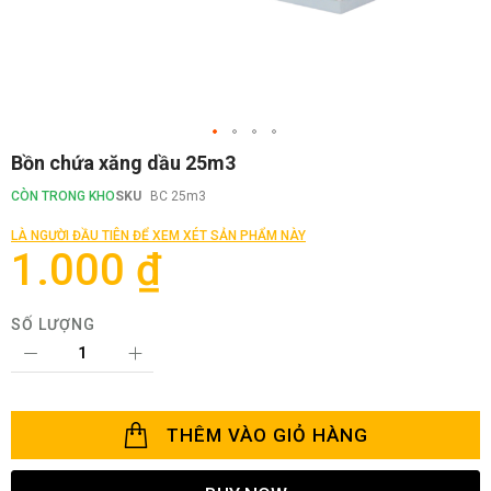
Chuyển
Bồn chứa xăng dầu 25m3
đến
phần
CÒN TRONG KHO
SKU
BC 25m3
đầu
của
LÀ NGƯỜI ĐẦU TIÊN ĐỂ XEM XÉT SẢN PHẨM NÀY
thư
1.000 ₫
viện
hình
ảnh
SỐ LƯỢNG
THÊM VÀO GIỎ HÀNG