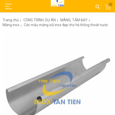
Trang chủ
CÔNG TRÌNH, DỰ ÁN
MÁNG, TẤM ĐẬY
Máng inox
Các mẫu máng xối inox đẹp cho hệ thống thoát nước
Chuyển
đến
phần
đầu
của
thư
viện
hình
ảnh