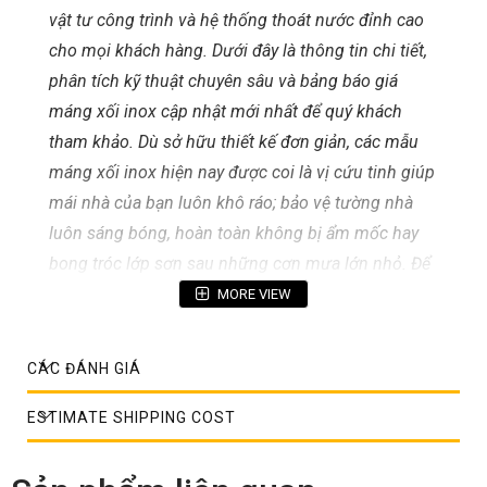
vật tư công trình và hệ thống thoát nước đỉnh cao
cho mọi khách hàng. Dưới đây là thông tin chi tiết,
phân tích kỹ thuật chuyên sâu và bảng báo giá
máng xối inox cập nhật mới nhất để quý khách
tham khảo. Dù sở hữu thiết kế đơn giản, các mẫu
máng xối inox hiện nay được coi là vị cứu tinh giúp
mái nhà của bạn luôn khô ráo; bảo vệ tường nhà
luôn sáng bóng, hoàn toàn không bị ẩm mốc hay
bong tróc lớp sơn sau những cơn mưa lớn nhỏ. Để
nhận tư vấn chuyên sâu, thiết kế quy cách theo yêu
MORE VIEW
cầu và báo giá ưu đãi tốt nhất cho dự án, quý khách
hàng vui lòng liên hệ ngay qua số điện thoại
0967
CÁC ĐÁNH GIÁ
388 669
hoặc
0914 128 128
. Đội ngũ chuyên gia kỹ
thuật của chúng tôi luôn sẵn sàng đồng hành cùng
ESTIMATE SHIPPING COST
bạn 24/7!