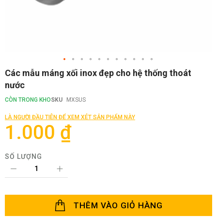
Chuyển
Các mẫu máng xối inox đẹp cho hệ thống thoát
đến
nước
phần
đầu
CÒN TRONG KHO
SKU
MXSUS
của
thư
LÀ NGƯỜI ĐẦU TIÊN ĐỂ XEM XÉT SẢN PHẨM NÀY
viện
1.000 ₫
hình
ảnh
SỐ LƯỢNG
THÊM VÀO GIỎ HÀNG