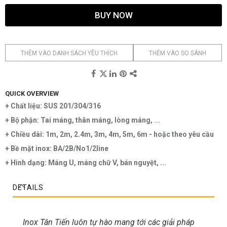
BUY NOW
THÊM VÀO DANH SÁCH YÊU THÍCH
THÊM VÀO SO SÁNH
QUICK OVERVIEW
+ Chất liệu: SUS 201/304/316
+ Bộ phận: Tai máng, thân máng, lòng máng, ...
+ Chiều dài: 1m, 2m, 2.4m, 3m, 4m, 5m, 6m - hoặc theo yêu cầu
+ Bề mặt inox: BA/2B/No1/2line
+ Hình dạng: Máng U, máng chữ V, bán nguyệt, ...
DETAILS
Inox Tân Tiến luôn tự hào mang tới các giải pháp