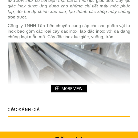
từ 100% inox có tiết diện mặt cắt là hình lục giác đều. Cây lục
giác inox được ứng dụng cho những chi tiết máy móc phức
tạp, đòi hỏi độ chính xác cao, tạo thành các khớp máy chống
trơn trượt.
Công ty TNHH Tân Tiến chuyên cung cấp các sản phẩm vật tư
inox bao gồm các loại cây đặc inox, lap đặc inox; với đa dạng
chủng loại mẫu mã. Cây đặc inox lục giác, vuông, tròn.
MORE VIEW
CÁC ĐÁNH GIÁ