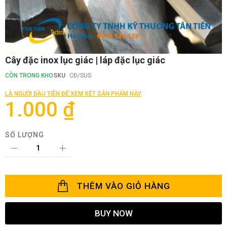
Chuyển
Cây đặc inox lục giác | láp đặc lục giác
đến
phần
CÒN TRONG KHO
SKU
CĐ/SUS
đầu
của
LÀ NGƯỜI ĐẦU TIÊN ĐỂ XEM XÉT SẢN PHẨM NÀY
thư
1.000 ₫
viện
hình
ảnh
SỐ LƯỢNG
THÊM VÀO GIỎ HÀNG
BUY NOW