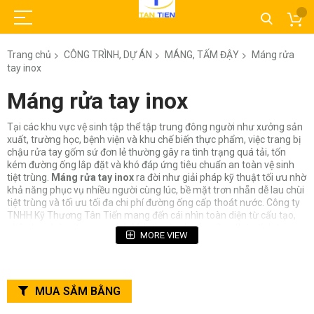
Trang chủ
CÔNG TRÌNH, DỰ ÁN
MÁNG, TẤM ĐẬY
Máng rửa
tay inox
Máng rửa tay inox
Tại các khu vực vệ sinh tập thể tập trung đông người như xưởng sản
xuất, trường học, bệnh viện và khu chế biến thực phẩm, việc trang bị
chậu rửa tay gốm sứ đơn lẻ thường gây ra tình trạng quá tải, tốn
kém đường ống lắp đặt và khó đáp ứng tiêu chuẩn an toàn vệ sinh
tiệt trùng.
Máng rửa tay inox
ra đời như giải pháp kỹ thuật tối ưu nhờ
khả năng phục vụ nhiều người cùng lúc, bề mặt trơn nhẵn dễ lau chùi
tiệt trùng và tối ưu tối đa chi phí đường ống cấp thoát nước. Công ty
TNHH Kỹ Thương Tân Tiến mang đến cái nhìn toàn diện từ cấu tạo,
phân loại, bảng tra quy cách kích thước chuẩn, công thức tính trọng
MORE VIEW
lượng cho tới bảng báo giá gia công mới nhất.
Mục Lục Bài Viết
MUA SẮM BẰNG
1. Máng rửa tay inox là gì? Cấu tạo & Các vị trí ứng dụng
cốt lõi