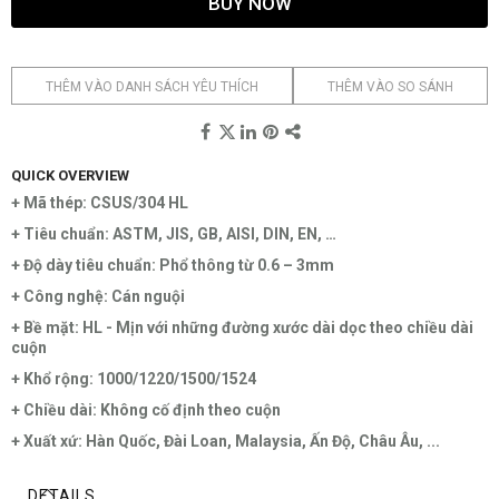
BUY NOW
THÊM VÀO DANH SÁCH YÊU THÍCH
THÊM VÀO SO SÁNH
QUICK OVERVIEW
+ Mã thép: CSUS/304 HL
+ Tiêu chuẩn: ASTM, JIS, GB, AISI, DIN, EN, …
+ Độ dày tiêu chuẩn: Phổ thông từ 0.6 – 3mm
+ Công nghệ: Cán nguội
+ Bề mặt: HL - Mịn với những đường xước dài dọc theo chiều dài
cuộn
+ Khổ rộng: 1000/1220/1500/1524
+ Chiều dài: Không cố định theo cuộn
+ Xuất xứ: Hàn Quốc, Đài Loan, Malaysia, Ấn Độ, Châu Âu, ...
DETAILS