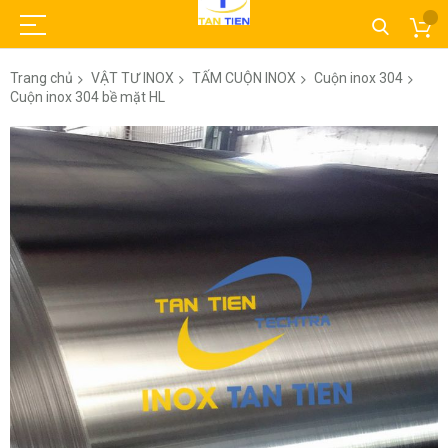
Trang chủ
VẬT TƯ INOX
TẤM CUỘN INOX
Cuộn inox 304
Cuộn inox 304 bề mặt HL
Chuyển
đến
phần
đầu
của
thư
viện
hình
ảnh