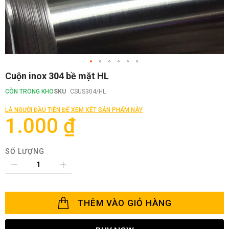
Chuyển
Cuộn inox 304 bề mặt HL
đến
phần
CÒN TRONG KHO
SKU
CSUS304/HL
đầu
của
LÀ NGƯỜI ĐẦU TIÊN ĐỂ XEM XÉT SẢN PHẨM NÀY
thư
1.000 ₫
viện
hình
ảnh
SỐ LƯỢNG
THÊM VÀO GIỎ HÀNG