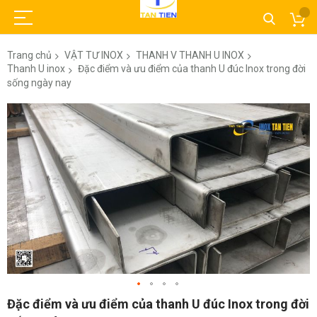
Trang chủ
VẬT TƯ INOX
THANH V THANH U INOX
Thanh U inox
Đặc điểm và ưu điểm của thanh U đúc Inox trong đời
sống ngày nay
Chuyển
đến
phần
đầu
của
thư
viện
hình
ảnh
Chuyển
Đặc điểm và ưu điểm của thanh U đúc Inox trong đời
đến