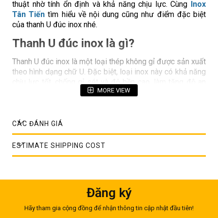
thuật nhờ tính ổn định và khả năng chịu lực. Cùng
Inox
Tân Tiến
tìm hiểu về nội dung cũng như điểm đặc biệt
của thanh U đúc inox nhé.
Thanh U đúc inox là gì?
Thanh U đúc inox là một loại thép không gỉ được sản xuất
theo hình dạng chữ U. Đặc biệt, loại inox này có khả năng
chịu lực tốt, chống gỉ sét và độ bền cao, làm tăng độ an
MORE VIEW
toàn và tuổi thọ cho công trình hoặc thiết bị mà nó được
sử dụng. Thanh U inox thường có hai loại chính là thanh U
hàn và thanh U đúc. Trong đó, thanh U đúc được sản xuất
bằng phương pháp đúc nguyên khối, giúp tạo ra sản
CÁC ĐÁNH GIÁ
phẩm với độ bền cao hơn, đồng nhất về cấu trúc và khả
năng chịu tải tốt hơn.
ESTIMATE SHIPPING COST
Mua thanh U đúc inox giá rẻ ngay tại đây!
Đăng ký
Hãy tham gia cộng đồng để nhận thông tin cập nhật đầu tiên!