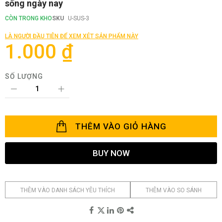
sống ngày nay
phần
đầu
CÒN TRONG KHO
SKU
U-SUS-3
của
thư
LÀ NGƯỜI ĐẦU TIÊN ĐỂ XEM XÉT SẢN PHẨM NÀY
viện
1.000 ₫
hình
ảnh
SỐ LƯỢNG
THÊM VÀO GIỎ HÀNG
BUY NOW
THÊM VÀO DANH SÁCH YÊU THÍCH
THÊM VÀO SO SÁNH