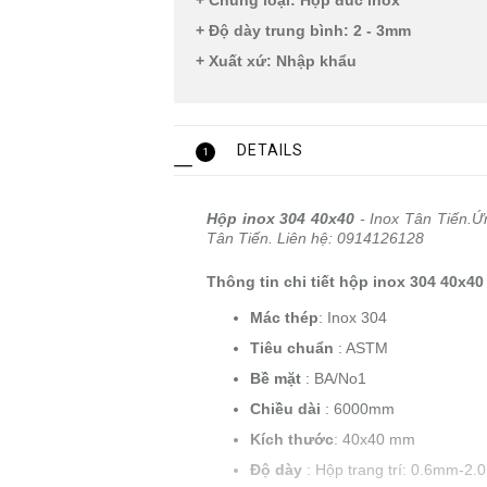
+ Chủng loại: Hộp đúc inox
+ Độ dày trung bình: 2 - 3mm
+ Xuất xứ: Nhập khẩu
DETAILS
1
Hộp inox 304 40x40
- Inox Tân Tiến.Ứn
Tân Tiến. Liên hệ: 0914126128
Thông tin chi tiết hộp inox 304 40x40
Mác thép
: Inox 304
Tiêu chuẩn
: ASTM
Bề mặt
: BA/No1
Chiều dài
: 6000mm
Kích thước
: 40x40 mm
Độ dày
: Hộp trang trí: 0.6mm-2