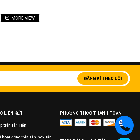
MORE VIEW
40x40
Đăng
ký
ĐĂNG KÍ THEO DÕI
để
nhận
bản
tin
của
chúng
C LIÊN KẾT
PHƯƠNG THỨC THANH TOÁN
tôi:
 trên Tân Tiến
 hoạt động trên sàn Inox Tân