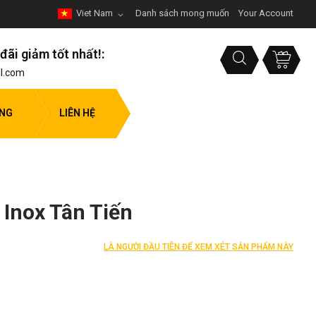
Viet Nam
Danh sách mong muốn
Your Account
đãi giảm tốt nhất!:
l.com
ỤNG
LIÊN HỆ
 Inox Tân Tiến
LÀ NGƯỜI ĐẦU TIÊN ĐỂ XEM XÉT SẢN PHẨM NÀY