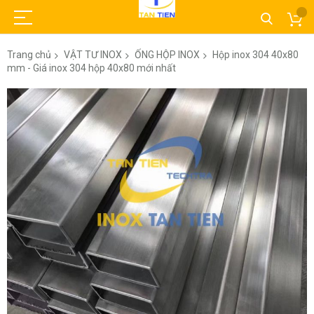
Trang chủ
VẬT TƯ INOX
ỐNG HỘP INOX
Hộp inox 304 40x80
mm - Giá inox 304 hộp 40x80 mới nhất
Chuyển
đến
phần
đầu
của
thư
viện
hình
ảnh