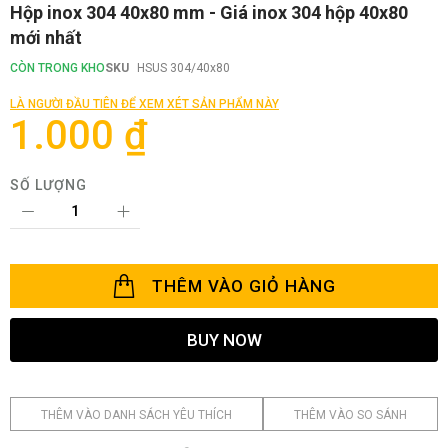
Chuyển
Hộp inox 304 40x80 mm - Giá inox 304 hộp 40x80
đến
mới nhất
phần
đầu
CÒN TRONG KHO
SKU
HSUS 304/40x80
của
thư
LÀ NGƯỜI ĐẦU TIÊN ĐỂ XEM XÉT SẢN PHẨM NÀY
viện
1.000 ₫
hình
ảnh
SỐ LƯỢNG
THÊM VÀO GIỎ HÀNG
BUY NOW
THÊM VÀO DANH SÁCH YÊU THÍCH
THÊM VÀO SO SÁNH