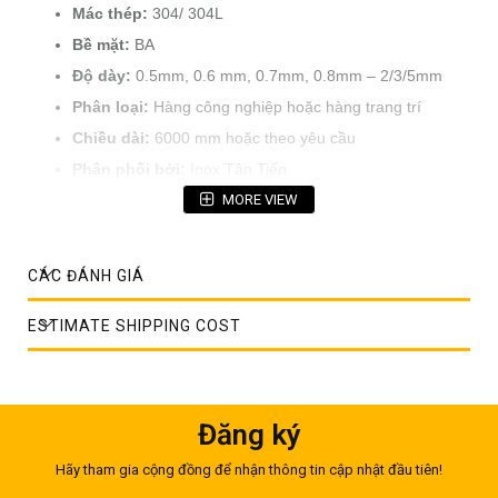
Mác thép:
304/ 304L
Bề mặt:
BA
Độ dày:
0.5mm, 0.6 mm, 0.7mm, 0.8mm – 2/3/5mm
Phân loại:
Hàng công nghiệp hoặc hàng trang trí
Chiều dài:
6000 mm hoặc theo yêu cầu
Phân phối bởi:
Inox Tân Tiến
MORE VIEW
CÁC ĐÁNH GIÁ
ESTIMATE SHIPPING COST
Đăng ký
Hãy tham gia cộng đồng để nhận thông tin cập nhật đầu tiên!