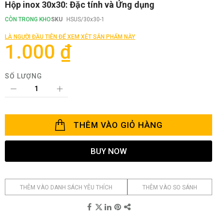
Chuyển
Hộp inox 30x30: Đặc tính và Ứng dụng
đến
phần
CÒN TRONG KHO
SKU
HSUS/30x30-1
đầu
của
LÀ NGƯỜI ĐẦU TIÊN ĐỂ XEM XÉT SẢN PHẨM NÀY
thư
1.000 ₫
viện
hình
ảnh
SỐ LƯỢNG
THÊM VÀO GIỎ HÀNG
BUY NOW
THÊM VÀO DANH SÁCH YÊU THÍCH
THÊM VÀO SO SÁNH