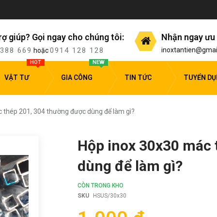
rợ giúp? Gọi ngay cho chúng tôi:
Nhận ngay ưu 
 388 669
0914 128 128
inoxtantien@gmai
hoặc
HOT
NEW
VẬT TƯ
GIA CÔNG
TIN TỨC
TUYỂN D
 thép 201, 304 thường được dùng để làm gì?
Hộp inox 30x30 mác 
dùng để làm gì?
CÒN TRONG KHO
SKU
HSUS/30x30