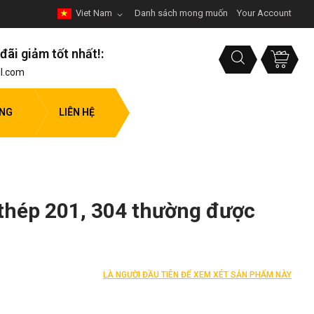
Viet Nam
Danh sách mong muốn
Your Account
đãi giảm tốt nhất!:
l.com
ỤNG
LIÊN HỆ
thép 201, 304 thường được
LÀ NGƯỜI ĐẦU TIÊN ĐỂ XEM XÉT SẢN PHẨM NÀY