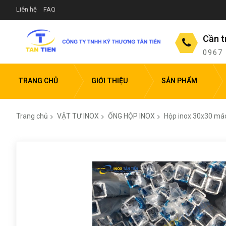
Liên hệ
FAQ
Cần t
0967
TRANG CHỦ
GIỚI THIỆU
SẢN PHẨM
Trang chủ
VẬT TƯ INOX
ỐNG HỘP INOX
Hộp inox 30x30 mác
Chuyển
đến
phần
đầu
của
thư
viện
hình
ảnh