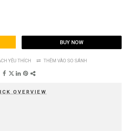
G
BUY NOW
CH YÊU THÍCH
THÊM VÀO SO SÁNH
ICK OVERVIEW