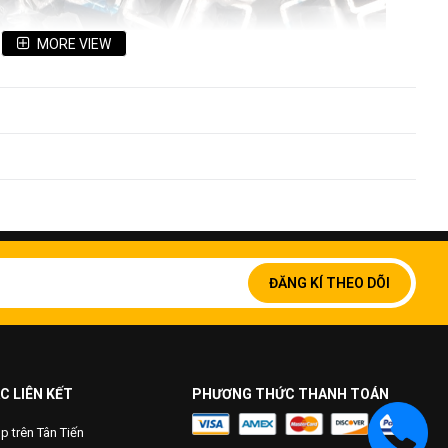
MORE VIEW
Đăng
ký
ĐĂNG KÍ THEO DÕI
để
nhận
bản
tin
của
chúng
C LIÊN KẾT
PHƯƠNG THỨC THANH TOÁN
tôi:
 inox 30x30mm inox 304
 trên Tân Tiến