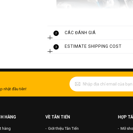
CÁC ĐÁNH GIÁ
2
ESTIMATE SHIPPING COST
3
p nhật đầu tiên!
CH HÀNG
VỀ TÂN TIẾN
HỢP TÁ
Hộp
t hàng
Giới thiệu Tân Tiến
Mở shop