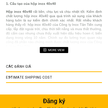
1. Cấu tạo của hộp inox 40x40
Hộp inox 40x40
rất bền, chịu lực và chịu nhiệt tốt. Kiểm định
chất lượng hộp inox 40x40 qua quá trình sử sụng của khách
hàng luôn là sự kiểm định chính xác nhất. Rất nhiều khách
hàng thấy rõ: hộp inox 40x40 của Công ty Inox Tân Tiến cung
cấp, lắp đặt ngoài trời, chịu thời tiết nắng và mưa thất thường,
độ cẩm cao nhưng chưa thấy xuất hiện dấu hiệu hoen rỉ, biến
dạng trong vòng 10 năm. Chính sự đo lường trực quan này
cũng đã phần nào chứng minh được chất lượng inox của Công
ty Inox Tân Tiến.
MORE VIEW
CÁC ĐÁNH GIÁ
ESTIMATE SHIPPING COST
Đăng ký