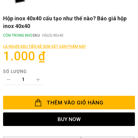
Chuyển
Hộp inox 40x40 cấu tạo như thế nào? Báo giá hộp
đến
inox 40x40
phần
đầu
CÒN TRONG KHO
SKU
HSUS/40x40
của
thư
LÀ NGƯỜI ĐẦU TIÊN ĐỂ XEM XÉT SẢN PHẨM NÀY
viện
1.000 ₫
hình
ảnh
SỐ LƯỢNG
THÊM VÀO GIỎ HÀNG
BUY NOW