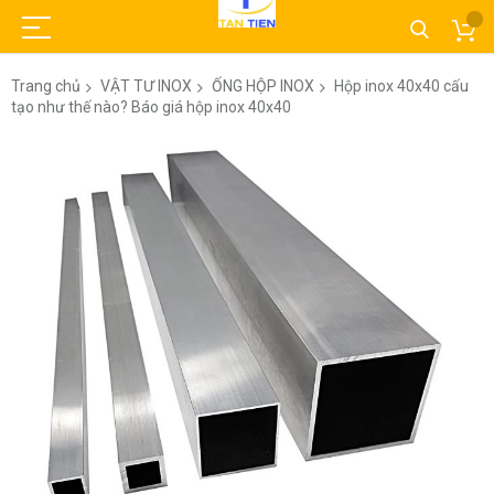
Trang chủ
VẬT TƯ INOX
ỐNG HỘP INOX
Hộp inox 40x40 cấu
tạo như thế nào? Báo giá hộp inox 40x40
Chuyển
đến
phần
đầu
của
thư
viện
hình
ảnh