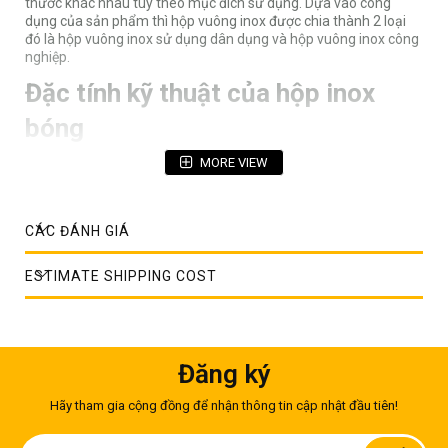
thước khác nhau tùy theo mục đích sử dụng. Dựa vào công
dụng của sản phẩm thì hộp vuông inox được chia thành 2 loại
đó là hộp vuông inox sử dụng dân dụng và hộp vuông inox công
nghiệp.
Đặc tính kỹ thuật của hộp inox
bóng
MORE VIEW
Hộp bóng inox là sản phẩm có bề mặt bóng BA. Mỗi loại màu
sắc chúng sẽ có những đặc tính khác nhau. Tùy vào nhu cầu sử
dụng, khách hàng lựa chọn cho mình sản phẩm thích hợp nhất.
CÁC ĐÁNH GIÁ
ESTIMATE SHIPPING COST
Đăng ký
Hãy tham gia cộng đồng để nhận thông tin cập nhật đầu tiên!
Đăng