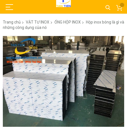
Trang chủ
VẬT TƯ INOX
ỐNG HỘP INOX
Hộp inox bóng là gì và
những công dụng của nó
Chuyển
đến
phần
đầu
của
thư
viện
hình
ảnh