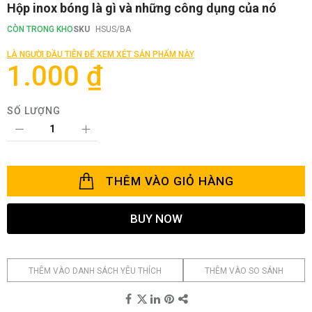
Chuyển
Hộp inox bóng là gì và những công dụng của nó
đến
phần
CÒN TRONG KHO
SKU
HSUS/BA
đầu
của
LÀ NGƯỜI ĐẦU TIÊN ĐỂ XEM XÉT SẢN PHẨM NÀY
thư
1.000 ₫
viện
hình
ảnh
SỐ LƯỢNG
THÊM VÀO GIỎ HÀNG
BUY NOW
THÊM VÀO DANH SÁCH YÊU THÍCH
THÊM VÀO SO SÁNH