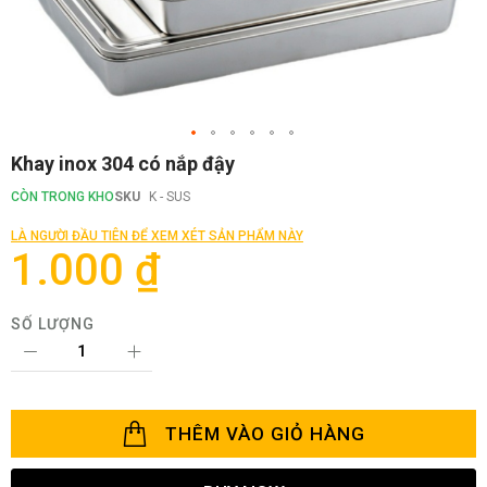
Chuyển
Khay inox 304 có nắp đậy
đến
phần
CÒN TRONG KHO
SKU
K - SUS
đầu
của
LÀ NGƯỜI ĐẦU TIÊN ĐỂ XEM XÉT SẢN PHẨM NÀY
thư
1.000 ₫
viện
hình
ảnh
SỐ LƯỢNG
THÊM VÀO GIỎ HÀNG