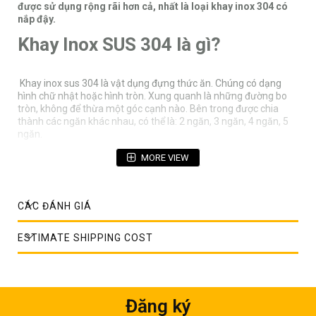
được sử dụng rộng rãi hơn cả, nhất là loại khay inox 304 có
nắp đậy.
Khay Inox SUS 304 là gì?
Khay inox sus 304 là vật dụng đựng thức ăn. Chúng có dạng
hình chữ nhật hoặc hình tròn. Xung quanh là những đường bo
tròn, không để thừa một góc cạnh nào. Bên trong được chia
thành các ngăn khác nhau, có thể là: 2 ngăn, 3 ngăn, 4 ngăn, 5
ngăn.
Ứng dụng của khay inox hình chữ nhật phổ biến hơn khay inox
MORE VIEW
hình tròn. Trước kia, trên thị trường chỉ có duy nhất 1 dòng khay
inox không có nắp đậy. Xã hội càng phát triển, vấn đề an toàn
thực phẩm càng được chú trọng hơn trước. Để bảo đảm vệ sinh
tốt nhất cho thức ăn, các nhà sản xuất inox cho ra mắt dòng
CÁC ĐÁNH GIÁ
sản phẩm mới toanh “khay inox 304 có nắp”.
Ưu điểm của khay inox 304
ESTIMATE SHIPPING COST
Trước kia, mọi người thường đựng thực phẩm trong các loại
khay nhựa hoặc khay dùng 1 lần. Tuy nhiên, điều này không hề
Đăng ký
có lợi cho sức khỏe của người tiêu dùng. Chính vì vậy, khay nhựa