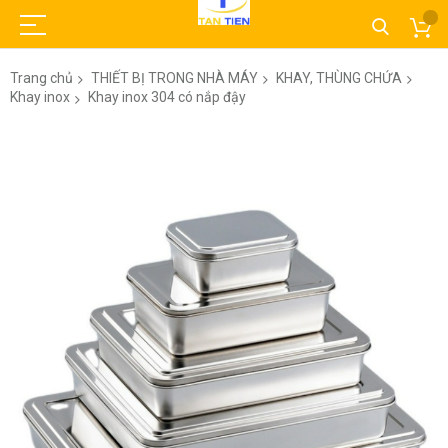
Trang chủ
THIẾT BỊ TRONG NHÀ MÁY
KHAY, THÙNG CHỨA
Khay inox
Khay inox 304 có nắp đậy
Chuyển
đến
phần
đầu
của
thư
viện
hình
ảnh