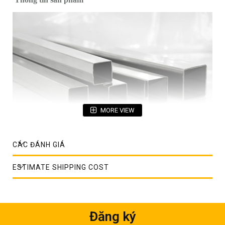
MORE VIEW
CÁC ĐÁNH GIÁ
Hộp inox trang trí
Tên sản phẩm: Hộp vuông inox
ESTIMATE SHIPPING COST
Mác thép: inox SUS 201, SUS 304, SUS 316
Tiêu chuẩn: DIN, ASTM, JIS
Đăng ký
Độ bóng bề mặt: BA, HL, No.4, Dull