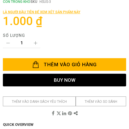
phần
CÒN TRONG KHO
SKU
HSUS-3
đầu
của
LÀ NGƯỜI ĐẦU TIÊN ĐỂ XEM XÉT SẢN PHẨM NÀY
thư
1.000 ₫
viện
hình
ảnh
SỐ LƯỢNG
THÊM VÀO GIỎ HÀNG
BUY NOW
THÊM VÀO DANH SÁCH YÊU THÍCH
THÊM VÀO SO SÁNH
QUICK OVERVIEW