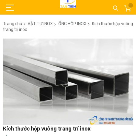
Trang chủ
VẬT TƯ INOX
ỐNG HỘP INOX
Kích thước hộp vuông
trang trí inox
Chuyển
đến
phần
đầu
của
thư
viện
hình
ảnh
Chuyển
Kích thước hộp vuông trang trí inox
đến