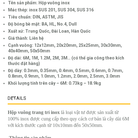
Tên sản phẩm: Hộp vuông inox
Mác thép: inox SUS 201, SUS 304, SUS 316
Tiêu chuẩn: DIN, ASTM, JIS
Độ bóng bề mặt: BA, HL, No.4, Dull
Xuất xứ: Trung Quốc, Đài Loan, Hàn Quốc
Giá thành: Liên hệ
Cạnh vuông: 12x12mm, 20x20mm, 25x25mm, 30x30mm,
40x40mm, 50x50mm
Độ dài: 6M, 1M, 1.2M, 2M, 3M… (có thể gia công theo kích
thước đặt hàng)
Độ dày: 0.3mm, 0.35mm, 0.4mm, 0.5mm, 0.6mm, 0.7mm,
0.8mm, 0.9mm, 1.0mm, 1.2mm, 2.0mm, 2.5mm, 3.0mm
Khối lượng tính trên cây – 6M: 0.73kg – 18.9kg
DETAILS
Hộp vuông trang trí inox
là loại vật tư được sản xuất từ
100% inox được cung cấp theo quy cách cơ bản là cây dài 6M
với kích thước cạnh từ 10x10mm đến 50x50mm.
Thông tin sản phẩm