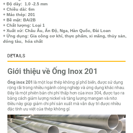
+ Độ dày: 1.0 -2.5 mm
+ Chiều dài: 6m
+ Mác thép: 201
+ Bề mặt: BA/2B
+ Chất lượng: Loại 1
+ Xuất xứ: Châu Âu, Ấn Độ, Nga, Hàn Quốc, Đài Loan
+ Ứng dụng: Gia công cơ khí, thực phẩm, xi măng, thủy sản,
đóng tàu, hóa chất
DETAILS
Giới thiệu về Ống Inox 201
Ống inox 201
là một loại thép không gỉ phổ biến, được sử dụng
rộng rãi trong nhiều ngành công nghiệp và ứng dụng khác nhau.
Đây là một phiên bản chi phí thấp hơn của inox 304, được tạo ra
bằng cách giảm lượng nickel và tăng lượng mangan và nitơ.
Điều này giúp giảm chi phí sản xuất mà vẫn duy trì được nhiều
đặc tính ưu việt của thép không gỉ.