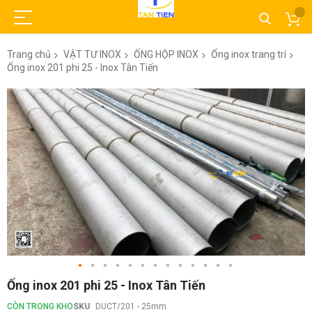
Trang chủ
VẬT TƯ INOX
ỐNG HỘP INOX
Ống inox trang trí
Ống inox 201 phi 25 - Inox Tân Tiến
Chuyển
đến
phần
đầu
của
thư
viện
hình
ảnh
Chuyển
Ống inox 201 phi 25 - Inox Tân Tiến
đến
phần
CÒN TRONG KHO
SKU
DUCT/201 - 25mm