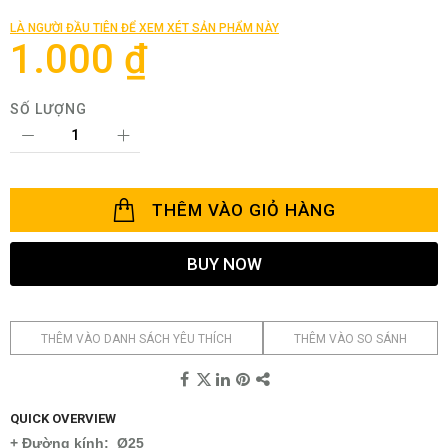
đầu
của
LÀ NGƯỜI ĐẦU TIÊN ĐỂ XEM XÉT SẢN PHẨM NÀY
thư
1.000 ₫
viện
hình
ảnh
SỐ LƯỢNG
THÊM VÀO GIỎ HÀNG
BUY NOW
THÊM VÀO DANH SÁCH YÊU THÍCH
THÊM VÀO SO SÁNH
QUICK OVERVIEW
+ Đường kính: Ø25