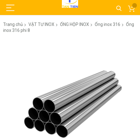
Trang chủ
VẬT TƯ INOX
ỐNG HỘP INOX
Ống inox 316
Ống
inox 316 phi 8
Chuyển
đến
phần
đầu
của
thư
viện
hình
ảnh