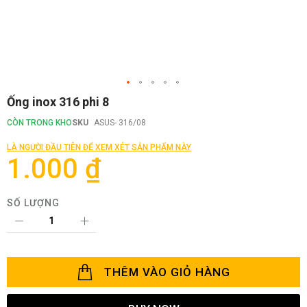
Chuyển
Ống inox 316 phi 8
đến
phần
CÒN TRONG KHO
SKU
ASUS- 316/08
đầu
của
LÀ NGƯỜI ĐẦU TIÊN ĐỂ XEM XÉT SẢN PHẨM NÀY
thư
1.000 ₫
viện
hình
ảnh
SỐ LƯỢNG
THÊM VÀO GIỎ HÀNG