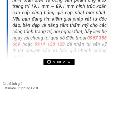
trang trí 19.1 mm ~ 89.1 mm hình trúc xoắn
cao cấp cùng bảng giá cập nhật mới nhất.
Nếu bạn đang tìm kiếm giải pháp vật tư độc
đáo, bền đẹp và nâng tầm thẩm mỹ cho các
công trình trang trí, nội ngoại thất, hãy liên hệ
ngay với chúng tôi qua số điện thoại
0967 388
669
hoặc
0914 128 128
để nhận tư vấn kỹ
thuật chuyên sâu và báo giá nhanh chóng
nhất!
MORE VIEW
Mục lục bài viết
Các đánh giá
Estimate Shipping Cost
1. Tổng quan về ống inox trang trí hình trúc xoắn 19.1
mm ~ 89.1 mm
2. Thông số kỹ thuật chi tiết của ống inox trang trí thân
xoắn
3. Bảng thành phần hóa học và tính chất cơ học của các
mác thép phổ biến