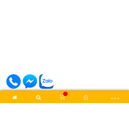
4. Đặc điểm cấu trúc và ưu điểm vượt trội của ống inox
thân xoắn
5. Ứng dụng thực tế của ống inox trang trí hình trúc xoắn
trong đời sống
6. Bảng giá tham khảo các dòng ống inox trang trí hình
trúc xoắn mới nhất
7. Tại sao nên chọn mua ống inox trang trí thân xoắn tại
Inox Tân Tiến?
1. Tổng quan về ống inox trang trí hình
trúc xoắn 19.1 mm ~ 89.1 mm
Trong lĩnh vực cơ khí xây dựng và trang trí kiến trúc hiện đại, việc
tìm kiếm những vật liệu vừa đảm bảo độ bền cơ học vừa mang
lại điểm nhấn thẩm mỹ độc đáo luôn là ưu tiên hàng đầu của
các kỹ sư và chủ đầu tư. Sản phẩm
ống inox trang trí 19.1 mm
Đăng ký
~ 89.1 mm hình trúc xoắn
ra đời nhằm đáp ứng trọn vẹn những
yêu cầu khắt khe đó.
Hãy tham gia cộng đồng để nhận thông tin cập nhật đầu tiên!
Sản phẩm được sử dụng trong rất nhiều lĩnh vực khác nhau,