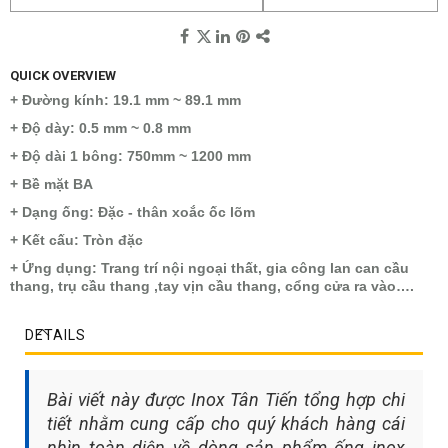
QUICK OVERVIEW
+ Đường kính: 19.1 mm ~ 89.1 mm
+ Độ dày: 0.5 mm ~ 0.8 mm
+ Độ dài 1 bông: 750mm ~ 1200 mm
+ Bề mặt BA
+ Dạng ống: Đặc - thân xoắc ốc lõm
+ Kết cấu: Tròn đặc
+ Ứng dụng: Trang trí nội ngoại thất, gia công lan can cầu
thang, trụ cầu thang ,tay vịn cầu thang, cổng cửa ra vào….
DETAILS
Bài viết này được Inox Tân Tiến tổng hợp chi
tiết nhằm cung cấp cho quý khách hàng cái
nhìn toàn diện về dòng sản phẩm ống inox