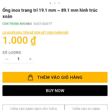
Chuyển
Ống inox trang trí 19.1 mm ~ 89.1 mm hình trúc
đến
xoắn
phần
đầu
CÒN TRONG KHO
SKU
DUCT/SUS-TT
của
thư
LÀ NGƯỜI ĐẦU TIÊN ĐỂ XEM XÉT SẢN PHẨM NÀY
viện
1.000 ₫
hình
ảnh
SỐ LƯỢNG
THÊM VÀO GIỎ HÀNG
BUY NOW
THÊM VÀO DANH SÁCH YÊU THÍCH
THÊM VÀO SO SÁNH