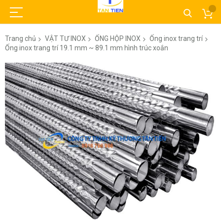
Trang chủ
VẬT TƯ INOX
ỐNG HỘP INOX
Ống inox trang trí
Ống inox trang trí 19.1 mm ~ 89.1 mm hình trúc xoắn
Chuyển
đến
phần
đầu
của
thư
viện
hình
ảnh