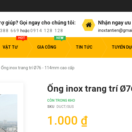
rợ giúp? Gọi ngay cho chúng tôi:
Nhận ngay ưu 
 388 669
0914 128 128
inoxtantien@gmai
hoặc
HOT
NEW
VẬT TƯ
GIA CÔNG
TIN TỨC
TUYỂN D
Ống inox trang trí Ø76 - 114mm cao cấp
Ống inox trang trí Ø
CÒN TRONG KHO
SKU
DUCT/SUS
1.000 ₫