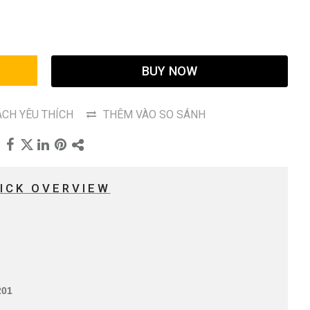
G
BUY NOW
CH YÊU THÍCH
THÊM VÀO SO SÁNH
ICK OVERVIEW
201