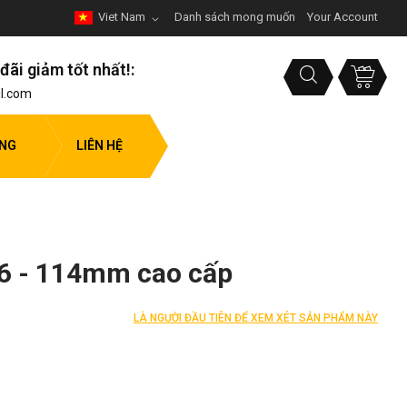
Viet Nam
Danh sách mong muốn
Your Account
đãi giảm tốt nhất!:
l.com
ỤNG
LIÊN HỆ
76 - 114mm cao cấp
LÀ NGƯỜI ĐẦU TIÊN ĐỂ XEM XÉT SẢN PHẨM NÀY