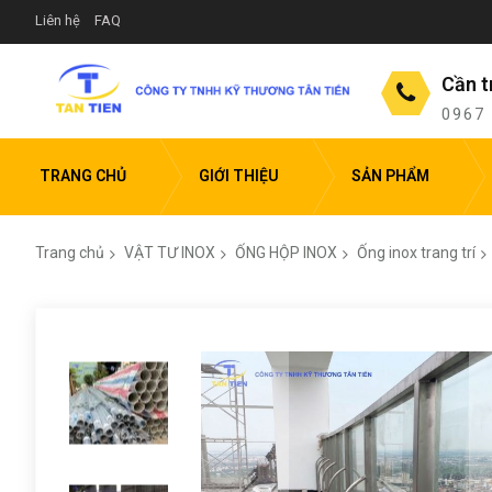
Liên hệ
FAQ
Cần t
0967
TRANG CHỦ
GIỚI THIỆU
SẢN PHẨM
Trang chủ
VẬT TƯ INOX
ỐNG HỘP INOX
Ống inox trang trí
Chuyển
đến
phần
đầu
của
thư
viện
hình
ảnh