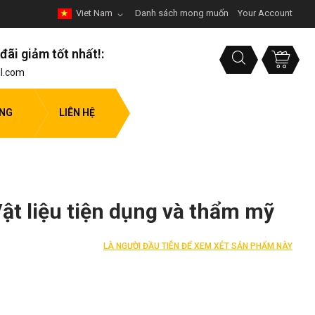
Viet Nam
Danh sách mong muốn
Your Account
đãi giảm tốt nhất!:
l.com
ỤNG
LIÊN HỆ
Vật liệu tiện dụng và thẩm mỹ
LÀ NGƯỜI ĐẦU TIÊN ĐỂ XEM XÉT SẢN PHẨM NÀY