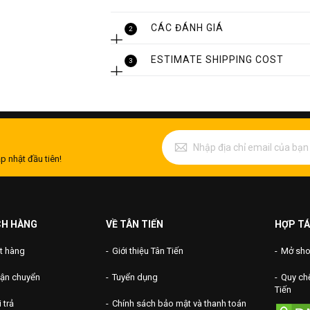
CÁC ĐÁNH GIÁ
2
ESTIMATE SHIPPING COST
3
p nhật đầu tiên!
Ống inox trang t
+ Quy cách: Nhiều quy cách đường kín
+ Độ bóng bề mặt: BA/HL/No4
CH HÀNG
VỀ TÂN TIẾN
HỢP TÁ
+ Sản xuất tại: Việt Nam
t hàng
Giới thiệu Tân Tiến
Mở shop
2. Phân loại ống inox trang trí
vận chuyển
Tuyển dụng
Quy chế
Tên gọi đã phần nào nói tính chất cũn
Tiến
trang trí là vật liệu được làm từ inox (th
 trả
Chính sách bảo mật và thanh toán
có bề mặt bóng sáng để sử dụng cho cá