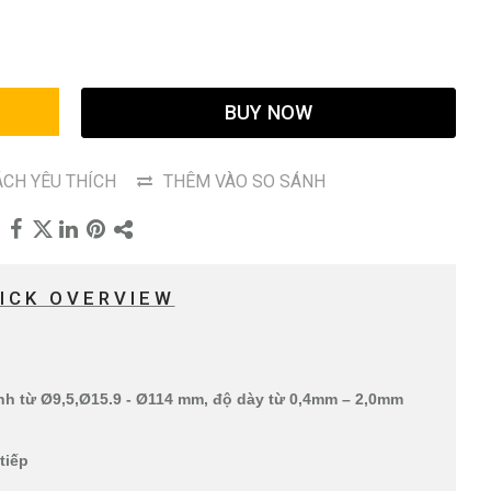
G
BUY NOW
CH YÊU THÍCH
THÊM VÀO SO SÁNH
ICK OVERVIEW
h từ Ø9,5,Ø15.9 - Ø114 mm, độ dày từ 0,4mm – 2,0mm
 tiếp