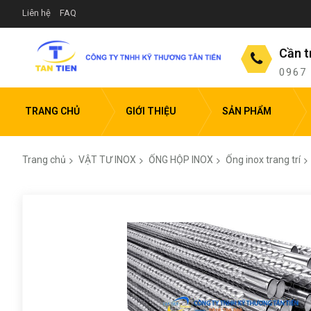
Liên hệ
FAQ
Cần t
0967
TRANG CHỦ
GIỚI THIỆU
SẢN PHẨM
Trang chủ
VẬT TƯ INOX
ỐNG HỘP INOX
Ống inox trang trí
Chuyển
đến
phần
đầu
của
thư
viện
hình
ảnh