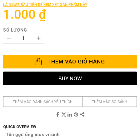
của
LÀ NGƯỜI ĐẦU TIÊN ĐỂ XEM XÉT SẢN PHẨM NÀY
thư
1.000 ₫
viện
hình
ảnh
SỐ LƯỢNG
THÊM VÀO GIỎ HÀNG
BUY NOW
THÊM VÀO DANH SÁCH YÊU THÍCH
THÊM VÀO SO SÁNH
QUICK OVERVIEW
- Tên gọi: ống inox vi sinh