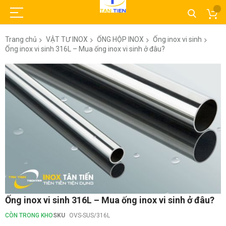
Trang chủ
VẬT TƯ INOX
ỐNG HỘP INOX
Ống inox vi sinh
Ống inox vi sinh 316L – Mua ống inox vi sinh ở đâu?
Chuyển
đến
phần
đầu
của
thư
viện
hình
ảnh
Chuyển
Ống inox vi sinh 316L – Mua ống inox vi sinh ở đâu?
đến
phần
CÒN TRONG KHO
SKU
OVS-SUS/316L
đầu