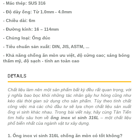
- Mác thép: SUS 316
- Độ dày ống: Từ 1.0mm - 4.0mm
- Chiều dài: 6m
- Đường kính: 16 – 114mm
- Chủng loại: Ống đúc
- Tiêu chuẩn sản xuất: DIN, JIS, ASTM, ...
- Khả năng chống ăn mòn ưu việt, độ cứng cao; sáng bóng
thẩm mỹ, độ sạch - tính an toàn cao
DETAILS
Chất liệu làm nên một sản phẩm bất kỳ đều rất quan trọng, với
ý nghĩa bao bọc khỏi những tác nhân gây hư hỏng cũng như
kéo dài thời gian sử dụng cho sản phẩm. Tùy theo tính chất
công việc mà các chủ đầu tư sẽ lựa chọn chất liệu sản xuất
ống vi sinh khác nhau. Trong bài viết này, hãy cùng Tân Tiến
tìm hiểu sâu hơn về
ống inox vi sinh 316L
– một chất liệu
phổ biến nhất của ngành vật tư xây dựng.
1. Ống inox vi sinh 316L chống ăn mòn có tốt không?