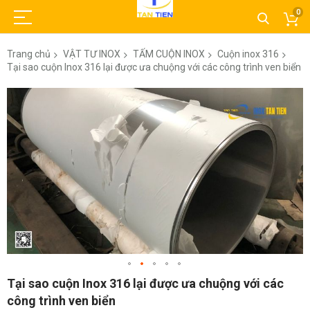
0
Trang chủ
VẬT TƯ INOX
TẤM CUỘN INOX
Cuộn inox 316
Tại sao cuộn Inox 316 lại được ưa chuộng với các công trình ven biển
Chuyển
đến
phần
đầu
của
thư
viện
hình
ảnh
Chuyển
Tại sao cuộn Inox 316 lại được ưa chuộng với các
đến
công trình ven biển
phần