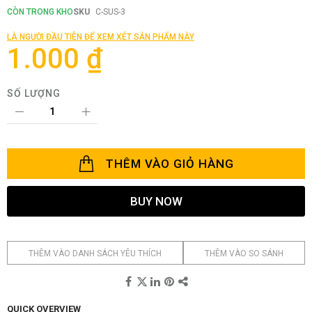
đầu
CÒN TRONG KHO
SKU
C-SUS-3
của
thư
LÀ NGƯỜI ĐẦU TIÊN ĐỂ XEM XÉT SẢN PHẨM NÀY
viện
1.000 ₫
hình
ảnh
SỐ LƯỢNG
THÊM VÀO GIỎ HÀNG
BUY NOW
THÊM VÀO DANH SÁCH YÊU THÍCH
THÊM VÀO SO SÁNH
QUICK OVERVIEW