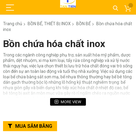
Trang chủ
BỒN BỂ, THIẾT BỊ INOX
BỒN BỂ
Bồn chứa hóa chất
inox
Bồn chứa hóa chất inox
Trong các ngành công nghiệp phụ trợ, sản xuất hóa mỹ phẩm, dược
phẩm, dệt nhuộm, xi mạ kim loại, tẩy rửa công nghiệp và xử lý nước
thải nguy hại, việc lựa chọn thiết bị lưu trữ hóa chất đóng vai trò sống
còn đến sự an toàn lao động và tuổi thọ nhà xưởng. Việc sử dụng các
loại bể chứa bằng sắt sơn mạ, bể nhựa thông thường hay bể bê tông
dán gạch thường bộc lộ những lỗ hổng kỹ thuật nghiêm trọng: bể
nhựa giòn gãy và biến dạng khi tiếp xúc hóa chất ở nhiệt độ cao, bể
bê tông bị axit ăn mòn mục vữa gây rò rỉ ngấm chéo ra nguồn nước
ngầm.
Bể chứa hóa chất inox
ra đời như một giải pháp công nghệ
MORE VIEW
vật liệu đỉnh cao, triệt tiêu hoàn toàn nguy cơ rò rỉ hóa chất, chịu nhiệt
độ và áp suất vận hành vượt trội, đáp ứng khắt khe các tiêu chuẩn
môi trường và tiêu chuẩn an toàn vi sinh GMP/FDA. Công ty TNHH Kỹ
Thương Tân Tiến mang đến cái nhìn toàn diện từ cấu tạo, phân loại
MUA SẮM BẰNG
mác thép, công thức tính dung tích, bảng tra quy cách chuẩn cho tới
bảng báo giá gia công mới nhất.