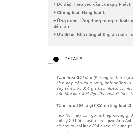
+ Độ dài: Theo yêu cầu của quý khác
+ Chủng loại: Hàng loại 1
+ Ứng dụng: Ứng dụng trang trí hoặc 
đến lớn
+ Ưu điểm: Khả năng chống ăn mòn - o
DETAILS
1
Tấm inox 304
là một trong những loại 
hiện nay trên thị trường; nhờ những ư
Vậy tấm inox 304 giá bao nhiêu, có nh
bảo tấm inox 304 đạt tiêu chuẩn? Inox Tân
Tấm inox 304 là gì? Có những loại tấ
Inox 304 hay còn gọi là thép không gỉ 
thế kỷ 20 bởi chuyên gia người Anh Anh
để cho ra loại inox 304 được sử dụng ph