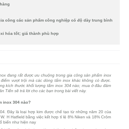
h hàng
gia công các sản phẩm công nghiệp có độ dày trung bình
xi hóa tốt; giá thành phù hợp
inox đang rất được ưu chuộng trong gia công sản phẩm inox
u điểm vượt trội mà các dòng tấm inox khác không có được.
ững kích thước khối lượng tấm inox 304 nào; mua ở đâu đảm
 Tiến sẽ trả lời cho các bạn trong bài viết này.
m inox 304 nào?
304. Đây là loại hợp kim được chế tạo từ những năm 20 của
 W. H Hatfield bằng việc kết hợp tỉ lệ 8% Niken và 18% Crôm
ổ biến như hiện nay