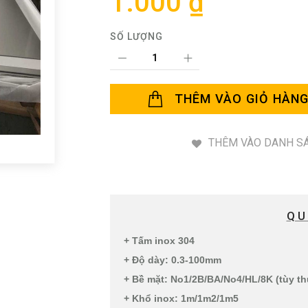
1.000 ₫
SỐ LƯỢNG
THÊM VÀO GIỎ HÀN
THÊM VÀO DANH SÁ
QU
+ Tấm inox 304
+ Độ dày: 0.3-100mm
+ Bề mặt: No1/2B/BA/No4/HL/8K (tùy t
+ Khổ inox: 1m/1m2/1m5