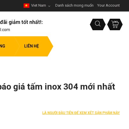
Viet Nam
Danh sách mong muốn
Your Account
đãi giảm tốt nhất!:
l.com
ỤNG
LIÊN HỆ
áo giá tấm inox 304 mới nhất
LÀ NGƯỜI ĐẦU TIÊN ĐỂ XEM XÉT SẢN PHẨM NÀY