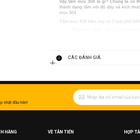
Vậy tấm inox 304 là gì? Chúng ta có 
thành dạng tấm với độ dày và kích thướ
inox 304.
Tấm inox 304 hiện nay có 2 loại phổ biế
Tấm Inox 304L
: Đây là loại ino
trong các ứng dụng có yêu cầu hà
304 được sử dụng phổ biến nhất h
Tấm Inox 304H
: Trái với inox 3
304 này chỉ được sử dụng khi có y
CÁC ĐÁNH GIÁ
2
Ưu điểm của tấm inox 304 trong sản 
Tấm inox 304 là sản phẩm được tạo ra t
304 đang sở hữu:
Chống ăn mòn
p nhật đầu tiên!
Inox 304 có thể sử dụng được trong mọi
nước với khoảng khoảng 200 mg / L C
khoảng 150 mg / L ở 60 ° C.
CH HÀNG
VỀ TÂN TIẾN
HỢP TÁ
Chống oxy hóa