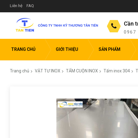
Liên hệ
FAQ
Cần t
0967
TRANG CHỦ
GIỚI THIỆU
SẢN PHẨM
Trang chủ
VẬT TƯ INOX
TẤM CUỘN INOX
Tấm inox 304
T
Chuyển
đến
phần
đầu
của
thư
viện
hình
ảnh