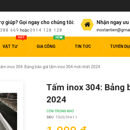
rợ giúp? Gọi ngay cho chúng tôi:
Nhận ngay ưu 
 388 669
0914 128 128
inoxtantien@gmai
hoặc
HOT
NEW
VẬT TƯ
GIA CÔNG
TIN TỨC
TUYỂN D
ấm inox 304: Bảng báo giá tấm inox 304 mới nhất 2024
Tấm inox 304: Bảng b
2024
CÒN TRONG KHO
SKU
TSUS/304-1-1