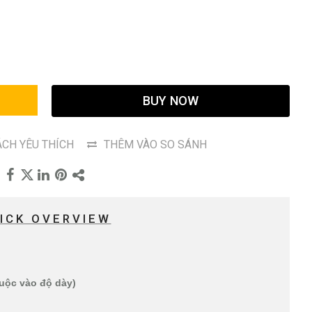
G
BUY NOW
CH YÊU THÍCH
THÊM VÀO SO SÁNH
ICK OVERVIEW
huộc vào độ dày)