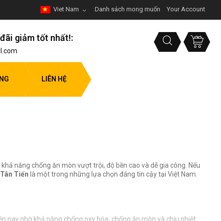
Viet Nam
Danh sách mong muốn
Your Account
đãi giảm tốt nhất!:
l.com
ỤNG
LIÊN HỆ
ờ khả năng chống ăn mòn vượt trội, độ bền cao và dễ gia công. Nếu
 Tân Tiến
là một trong những lựa chọn đáng tin cậy tại Việt Nam.
hiện nay nhờ khả năng chống oxy hóa, chống ăn mòn và chịu nhiệt