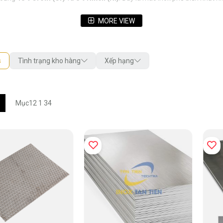
MORE VIEW
sét trong điều kiện sử dụng thông thường và có khả năng gia công linh hoạt 
ến công nghiệp.
s
Tình trạng kho hàng
Xếp hạng
m
Danh
Mục
12
1
34
i
sách
g