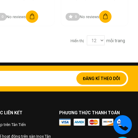
No reviews
No reviews
0
0
mỗi trang
Hiển thị
Đăng
ký
ĐĂNG KÍ THEO DÕI
để
nhận
bản
tin
của
chúng
C LIÊN KẾT
PHƯƠNG THỨC THANH TOÁN
tôi:
 trên Tân Tiến
 hoạt động trên sàn Inox Tân