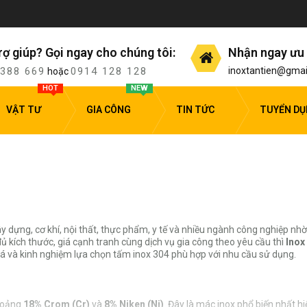
rợ giúp? Gọi ngay cho chúng tôi:
Nhận ngay ưu 
 388 669
0914 128 128
inoxtantien@gmai
hoặc
HOT
NEW
VẬT TƯ
GIA CÔNG
TIN TỨC
TUYỂN D
y dựng, cơ khí, nội thất, thực phẩm, y tế và nhiều ngành công nghiệp nh
đủ kích thước, giá cạnh tranh cùng dịch vụ gia công theo yêu cầu thì
Inox
giá và kinh nghiệm lựa chọn tấm inox 304 phù hợp với nhu cầu sử dụng.
khoảng
18% Crom (Cr)
và
8% Niken (Ni)
. Đây là mác inox phổ biến nhất 