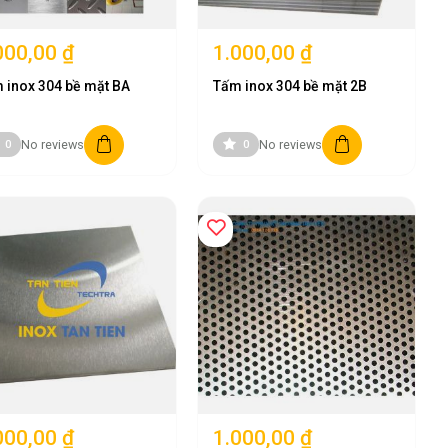
000,00 ₫
1.000,00 ₫
 inox 304 bề mặt BA
Tấm inox 304 bề mặt 2B
No reviews
No reviews
0
0
à chủng loại khác nhau.
000,00 ₫
1.000,00 ₫
chất lượng quốc tế, đáp ứng đa dạng nhu cầu từ công trình dân