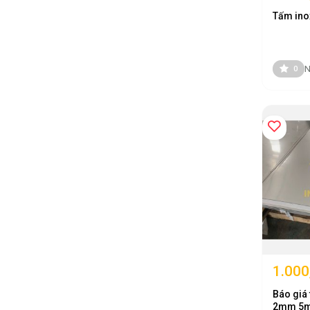
dụng đến các dự án công nghiệp quy mô lớn.
Tấm ino
Cam kết của Inox Tân Tiến
Cung cấp inox 304 chính hãng.
N
0
Đầy đủ chứng chỉ chất lượng theo tiêu chuẩn quốc tế.
Đa dạng kích thước và độ dày.
Gia công theo yêu cầu.
Giao hàng nhanh trên toàn quốc.
Chính sách bảo hành và hỗ trợ kỹ thuật rõ ràng.
Đặc Điểm Nổi Bật Của Tấm Inox 30
Tấm inox 304 được đánh giá là vật liệu có hiệu suất sử dụng cao nh
Chống ăn mòn vượt trội
Nhờ hàm lượng Crom cao, inox 304 tạo ra lớp màng oxit bảo vệ giúp 
1.000
Độ bền cơ học cao
Báo giá 
Vật liệu có khả năng chịu lực tốt, ít biến dạng khi làm việc trong mô
2mm 5m