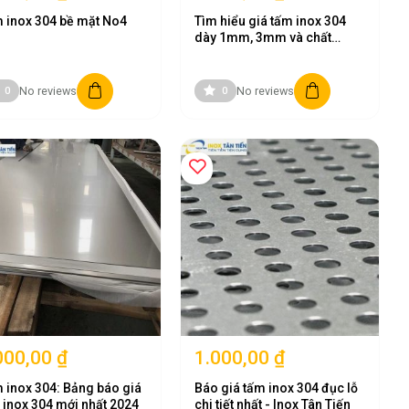
 inox 304 bề mặt No4
Tìm hiểu giá tấm inox 304
dày 1mm, 3mm và chất
lượng sản phẩm
No reviews
No reviews
0
0
i hóa chất.
000,00 ₫
1.000,00 ₫
 inox 304: Bảng báo giá
Báo giá tấm inox 304 đục lỗ
 inox 304 mới nhất 2024
chi tiết nhất - Inox Tân Tiến