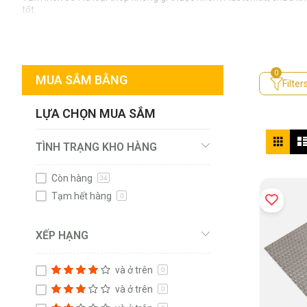
tốt.
So với nhiều loại vật liệu khác, inox 304 có tuổi thọ cao, ít bị gỉ 
liệu này được ứng dụng rộng rãi trong nhiều lĩnh vực từ dân dụng đ
MUA SẮM BẰNG
Filter
LỰA CHỌN MUA SẮM
Xe
Lưới
TÌNH TRẠNG KHO HÀNG
dướ
dạn
Còn hàng
34
Tạm hết hàng
0
XẾP HẠNG
và ở trên
0
và ở trên
0