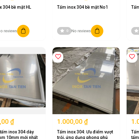
x 304 bề mặt HL
Tấm inox 304 bề mặt No1
Tấm
o reviews
No reviews
0
4
ờ sở hữu nhiều đặc tính nổi bật.
hạn chế hiện tượng oxy hóa khi tiếp xúc với không khí, nước và nhiều loạ
,00 ₫
1.000,00 ₫
1.
tấm inox 304 dày
Tấm inox 304: Ưu điểm vượt
Tấm
i trường có tải trọng lớn hoặc nhiệt độ cao.
m 10mm mới nhất
trội, ứng dụng phong phú
tấm