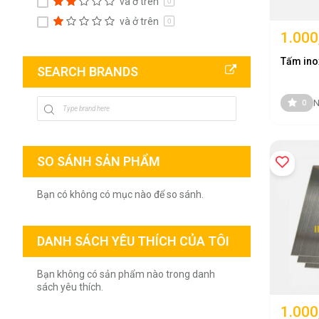
và ở trên
0
và ở trên
0
1.000
Tấm ino
SEARCH BRANDS
N
0
SO SÁNH SẢN PHẨM
Bạn có không có mục nào để so sánh.
DANH SÁCH YÊU THÍCH CỦA TÔI
Giới Thiệu Inox Tân Tiến
Bạn không có sản phẩm nào trong danh
sách yêu thích.
Inox Tân Tiến là đơn vị chuyên cung cấp các sản phẩm inox chất lượ
1.000
Với nhiều năm kinh nghiệm trong ngành, Inox Tân Tiến luôn hướng