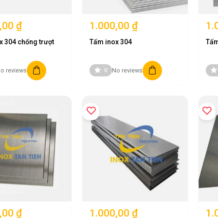
,00 ₫
1.000,00 ₫
1.
x 304 chống trượt
Tấm inox 304
Tấm
o reviews
No reviews
0
ng cao tại Việt Nam, đặc biệt là dòng
tấm inox 304
với nhiều quy cách v
,00 ₫
1.000,00 ₫
1.
 đến mục tiêu mang đến cho khách hàng những sản phẩm đạt tiêu chuẩn 