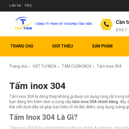
Liên hệ
FAQ
Cần t
0967
TRANG CHỦ
GIỚI THIỆU
SẢN PHẨM
Trang chủ
VẬT TƯ INOX
TẤM CUỘN INOX
Tấm inox 304
Tấm inox 304
Tấm inox 304 là dòng thép không gỉ được sử dụng rộng rãi trong xâ
bạn đang tìm kiếm đơn vị cung cấp
tấm inox 304 chính hãng
, đầy 
Bài viết dưới đây sẽ giúp bạn hiểu rõ về đặc điểm, ứng dụng, bảng 
Tấm Inox 304 Là Gì?
Tấm inox 304 là loại thép không gỉ thuộc nhóm Austenitic, chứa 