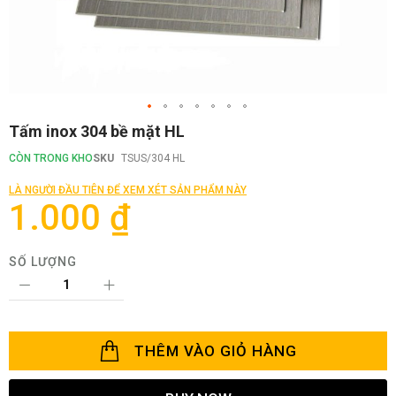
Chuyển
Tấm inox 304 bề mặt HL
đến
phần
CÒN TRONG KHO
SKU
TSUS/304 HL
đầu
của
LÀ NGƯỜI ĐẦU TIÊN ĐỂ XEM XÉT SẢN PHẨM NÀY
thư
1.000 ₫
viện
hình
ảnh
SỐ LƯỢNG
THÊM VÀO GIỎ HÀNG