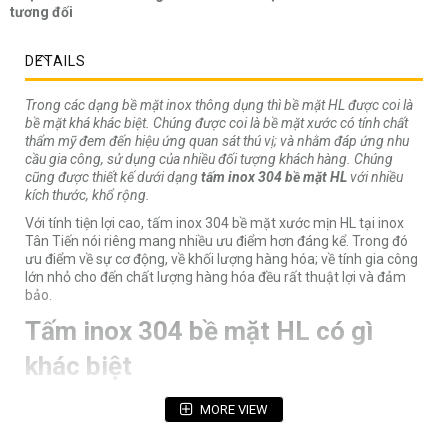
tương đối
DETAILS
Trong các dạng bề mặt inox thông dụng thì bề mặt HL được coi là
bề mặt khá khác biệt. Chúng được coi là bề mặt xước có tính chất
thẩm mỹ đem đến hiệu ứng quan sát thú vị; và nhằm đáp ứng nhu
cầu gia công, sử dụng của nhiều đối tượng khách hàng. Chúng
cũng được thiết kế dưới dạng
tấm inox 304 bề mặt HL
với nhiều
kích thước, khổ rộng.
Với tính tiện lợi cao, tấm inox 304 bề mặt xước mịn HL tại inox
Tân Tiến nói riêng mang nhiều ưu điểm hơn đáng kể. Trong đó
ưu điểm về sự cơ động, về khối lượng hàng hóa; về tính gia công
lớn nhỏ cho đến chất lượng hàng hóa đều rất thuật lợi và đảm
bảo.
Tấm inox 304 bề mặt HL có gì
khác biệt
Inox 304
MORE VIEW
Inox 304 hay còn được gọi là
thép không gỉ 304
. Chúng được