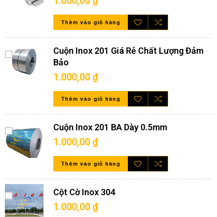
1.000,00 ₫
tóc kéo dài theo chiều dài của cuộn tôn.
Khác với bề mặt No4 cùng là bề mặt xước; song đường xước của
Thêm vào giỏ hàng
No4 ngắn hơn rất nhiều so với HL. Vậy nên tùy vào ứng dụng
thực tế mà quý khách hàng có thể đưa ra những cân nhắc kỹ
hơn về hai bề mặt này!
Cuộn Inox 201 Giá Rẻ Chất Lượng Đảm
Bảo
1.000,00 ₫
Thêm vào giỏ hàng
Cuộn Inox 201 BA Dày 0.5mm
1.000,00 ₫
Thêm vào giỏ hàng
Cột Cờ Inox 304
1.000,00 ₫