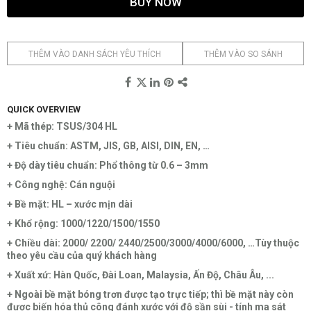
BUY NOW
THÊM VÀO DANH SÁCH YÊU THÍCH
THÊM VÀO SO SÁNH
QUICK OVERVIEW
+ Mã thép: TSUS/304 HL
+ Tiêu chuẩn: ASTM, JIS, GB, AISI, DIN, EN, …
+ Độ dày tiêu chuẩn: Phổ thông từ 0.6 – 3mm
+ Công nghệ: Cán nguội
+ Bề mặt: HL – xước mịn dài
+ Khổ rộng: 1000/1220/1500/1550
+ Chiều dài: 2000/ 2200/ 2440/2500/3000/4000/6000, …Tùy thuộc
theo yêu cầu của quý khách hàng
+ Xuất xứ: Hàn Quốc, Đài Loan, Malaysia, Ấn Độ, Châu Âu, ...
+ Ngoài bề mặt bóng trơn được tạo trực tiếp; thì bề mặt này còn
được biến hóa thủ công đánh xước với độ sần sùi - tính ma sát