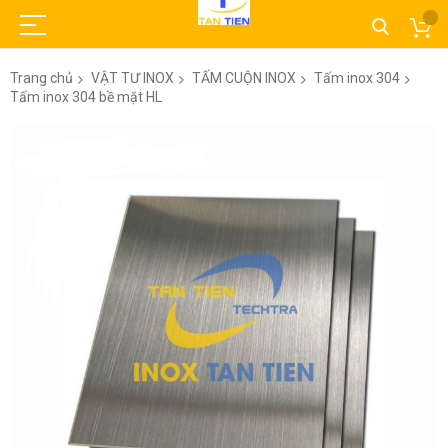
Trang chủ
VẬT TƯ INOX
TẤM CUỘN INOX
Tấm inox 304
Tấm inox 304 bề mặt HL
Chuyển
đến
phần
đầu
của
thư
viện
hình
ảnh