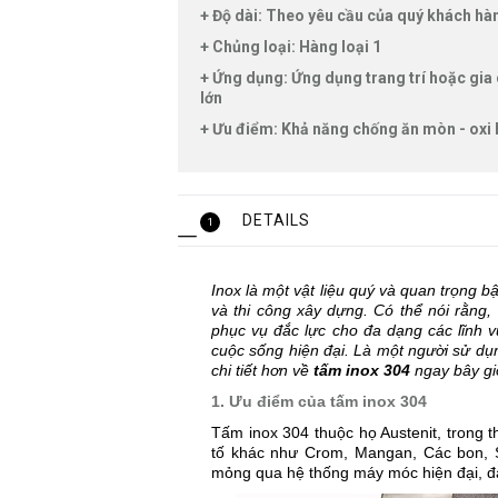
+ Độ dài: Theo yêu cầu của quý khách h
+ Chủng loại: Hàng loại 1
+ Ứng dụng: Ứng dụng trang trí hoặc gia
lớn
+ Ưu điểm: Khả năng chống ăn mòn - oxi 
DETAILS
1
Inox là một vật liệu quý và quan trọng bậc
và thi công xây dựng. Có thể nói rằng,
phục vụ đắc lực cho đa dạng các lĩnh 
cuộc sống hiện đại. Là một người sử dụ
chi tiết hơn về
tấm inox 304
ngay bây gi
1. Ưu điểm của tấm inox 304
Tấm inox 304 thuộc họ Austenit, trong 
tố khác như Crom, Mangan, Các bon, 
mỏng qua hệ thống máy móc hiện đại, đạ