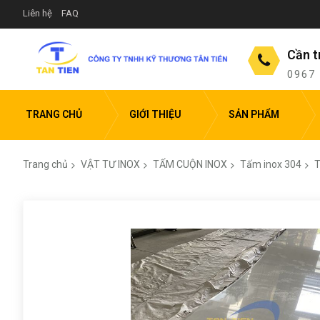
Liên hệ
FAQ
Cần t
0967
TRANG CHỦ
GIỚI THIỆU
SẢN PHẨM
Trang chủ
VẬT TƯ INOX
TẤM CUỘN INOX
Tấm inox 304
T
Chuyển
đến
phần
đầu
của
thư
viện
hình
ảnh