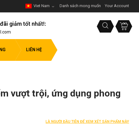
Viet Nam
Danh sách mong muốn
Your Account
đãi giảm tốt nhất!:
l.com
ỤNG
LIÊN HỆ
ểm vượt trội, ứng dụng phong
LÀ NGƯỜI ĐẦU TIÊN ĐỂ XEM XÉT SẢN PHẨM NÀY