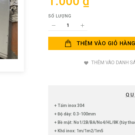
1.000 ₫
SỐ LƯỢNG
THÊM VÀO GIỎ HÀN
THÊM VÀO DANH SÁ
QU
+ Tấm inox 304
+ Độ dày: 0.3-100mm
+ Bề mặt: No1/2B/BA/No4/HL/8K (tùy thu
+ Khổ inox: 1m/1m2/1m5