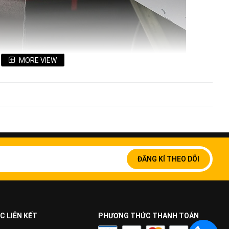
MORE VIEW
Đăng
ký
ĐĂNG KÍ THEO DÕI
để
nhận
bản
tin
của
chúng
C LIÊN KẾT
PHƯƠNG THỨC THANH TOÁN
tôi: