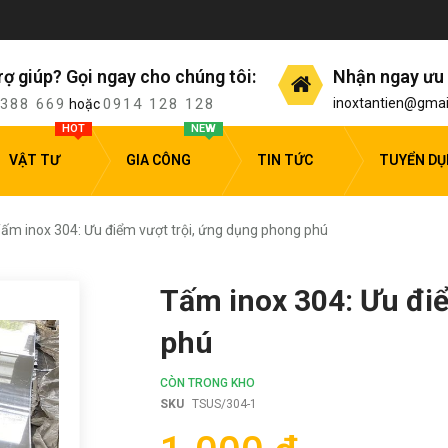
rợ giúp? Gọi ngay cho chúng tôi:
Nhận ngay ưu 
 388 669
0914 128 128
inoxtantien@gmai
hoặc
HOT
NEW
VẬT TƯ
GIA CÔNG
TIN TỨC
TUYỂN D
ấm inox 304: Ưu điểm vượt trội, ứng dụng phong phú
Tấm inox 304: Ưu đi
phú
CÒN TRONG KHO
SKU
TSUS/304-1