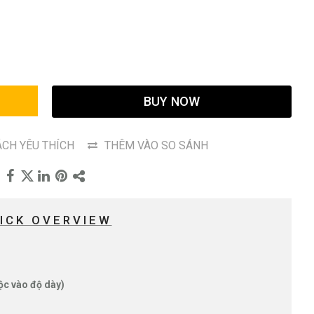
G
BUY NOW
CH YÊU THÍCH
THÊM VÀO SO SÁNH
ICK OVERVIEW
ộc vào độ dày)