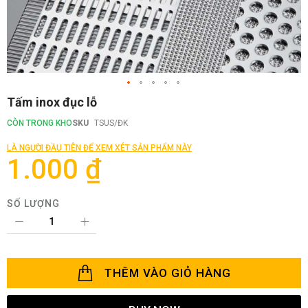
Chuyển
Tấm inox đục lỗ
đến
phần
CÒN TRONG KHO
SKU
TSUS/ĐK
đầu
của
LÀ NGƯỜI ĐẦU TIÊN ĐỂ XEM XÉT SẢN PHẨM NÀY
thư
1.000 ₫
viện
hình
ảnh
SỐ LƯỢNG
THÊM VÀO GIỎ HÀNG