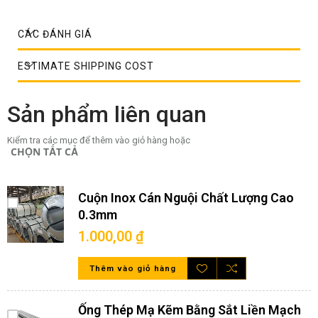
CÁC ĐÁNH GIÁ
ESTIMATE SHIPPING COST
Sản phẩm liên quan
Kiểm tra các mục để thêm vào giỏ hàng hoặc
CHỌN TẤT CẢ
Cuộn Inox Cán Nguội Chất Lượng Cao
0.3mm
1.000,00 ₫
Thêm vào giỏ hàng
Một vài kiểu dáng mắt lỗ đột đơn giản
Ống Thép Mạ Kẽm Bằng Sắt Liền Mạch