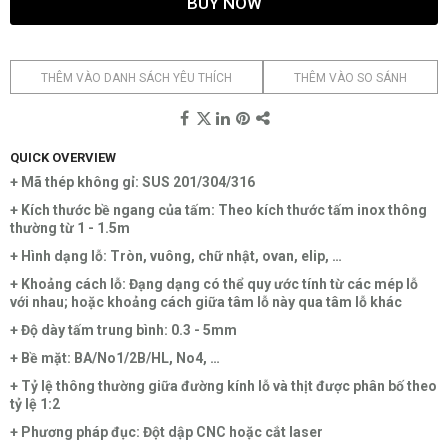
BUY NOW
THÊM VÀO DANH SÁCH YÊU THÍCH
THÊM VÀO SO SÁNH
QUICK OVERVIEW
+ Mã thép không gỉ: SUS 201/304/316
+ Kích thước bề ngang của tấm: Theo kích thước tấm inox thông
thường từ 1 - 1.5m
+ Hình dạng lỗ: Tròn, vuông, chữ nhật, ovan, elip, …
+ Khoảng cách lỗ: Đạng dạng có thể quy ước tính từ các mép lỗ
với nhau; hoặc khoảng cách giữa tâm lỗ này qua tâm lỗ khác
+ Độ dày tấm trung bình: 0.3 - 5mm
+ Bề mặt: BA/No1/2B/HL, No4, …
+ Tỷ lệ thông thường giữa đường kính lỗ và thịt được phân bố theo
tỷ lệ 1:2
+ Phương pháp đục: Đột dập CNC hoặc cắt laser