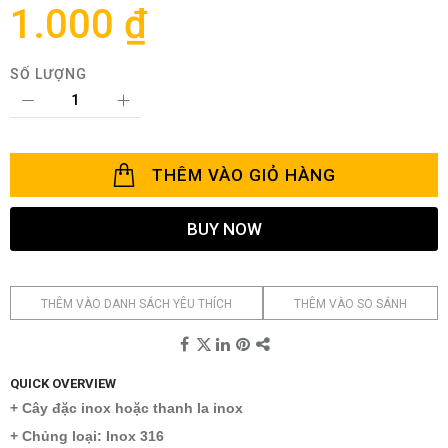
thư
1.000 ₫
viện
hình
ảnh
SỐ LƯỢNG
THÊM VÀO GIỎ HÀNG
BUY NOW
THÊM VÀO DANH SÁCH YÊU THÍCH
THÊM VÀO SO SÁNH
QUICK OVERVIEW
+ Cây đặc inox hoặc thanh la inox
+ Chủng loại: Inox 316