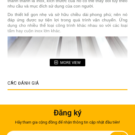
thành thanh la inox, kích thước của nó có thể thay đổi tùy theo
nhu cầu và mục đích sử dụng của con người.
Do thiết kế gọn nhẹ và sở hữu chiều dài phong phú; nên nó
đáp ứng được sự tiện lợi trong quá trình vận chuyển. Ứng
dụng cho nhiều thể loại công trình khác nhau so với các loại
tấm hay cuộn inox lớn khác.
MORE VIEW
CÁC ĐÁNH GIÁ
Đăng ký
Hãy tham gia cộng đồng để nhận thông tin cập nhật đầu tiên!
Người ta sản xuất thanh la dựa vào 2 phương pháp cơ bản:
Đăng
- Phương pháp chặt tấm: phương pháp kém hiệu quả do độ