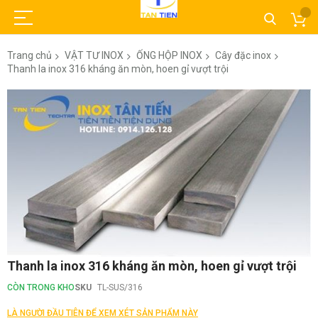
Trang chủ
VẬT TƯ INOX
ỐNG HỘP INOX
Cây đặc inox
Thanh la inox 316 kháng ăn mòn, hoen gỉ vượt trội
Chuyển
đến
phần
đầu
của
thư
viện
hình
ảnh
Chuyển
Thanh la inox 316 kháng ăn mòn, hoen gỉ vượt trội
đến
phần
CÒN TRONG KHO
SKU
TL-SUS/316
đầu
của
LÀ NGƯỜI ĐẦU TIÊN ĐỂ XEM XÉT SẢN PHẨM NÀY