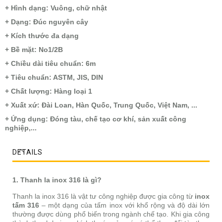
+ Hình dạng: Vuông, chữ nhật
+ Dạng: Đúc nguyên cây
+ Kích thước đa dạng
+ Bề mặt: No1/2B
+ Chiều dài tiêu chuẩn: 6m
+ Tiêu chuẩn: ASTM, JIS, DIN
+ Chất lượng: Hàng loại 1
+ Xuất xứ: Đài Loan, Hàn Quốc, Trung Quốc, Việt Nam, ...
+ Ứng dụng: Đóng tàu, chế tạo cơ khí, sản xuất công
nghiệp,...
DETAILS
1. Thanh la inox 316 là gì?
Thanh la inox 316 là vật tư công nghiệp được gia công từ
inox
tấm 316
– một dạng của tấm inox với khổ rộng và độ dài lớn
thường được dùng phổ biến trong ngành chế tạo. Khi gia công