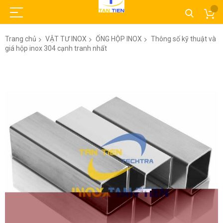
Trang chủ
VẬT TƯ INOX
ỐNG HỘP INOX
Thông số kỹ thuật và
giá hộp inox 304 cạnh tranh nhất
Chuyển
đến
phần
đầu
của
thư
viện
hình
ảnh