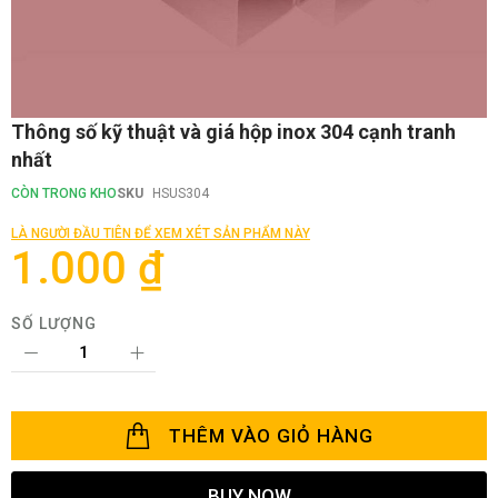
Chuyển
Thông số kỹ thuật và giá hộp inox 304 cạnh tranh
đến
nhất
phần
đầu
CÒN TRONG KHO
SKU
HSUS304
của
thư
LÀ NGƯỜI ĐẦU TIÊN ĐỂ XEM XÉT SẢN PHẨM NÀY
viện
1.000 ₫
hình
ảnh
SỐ LƯỢNG
THÊM VÀO GIỎ HÀNG
BUY NOW