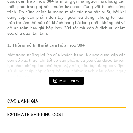
quan đến
hộp inox 304
là những gì mà người mua hàng cần
thiết phải trang bị nếu muốn lựa chọn đúng vật tư cho công
trình. Đó cũng chính là mong muốn của nhà sản xuất, bởi khi
cung cấp sản phẩm đến tay người sử dụng, chúng tôi luôn
trăn trở làm thế nào để khách hàng hài lòng nhất, không chỉ về
độ an toàn hay giá hộp inox 304 tốt mà còn ở dịch vụ chăm
sóc chu đáo, tận tâm.
1. Thông số kĩ thuật của hộp inox 304
Một trong những lợi ích của khách hàng là được cung cấp các
con số xác thực, chi tiết về sản phẩm, và yêu cầu được tư vấn
lựa chọn chủng loại phù hợp. Vậy nên, nếu bạn đang có ý định
sử dụng thép hộp đừng bỏ qua những gạch đầu dòng ngay
sau đây nhé:
MORE VIEW
- Tên gọi: Hộp inox 304
- Dạng gia công: Thép hộp
- Vật liệu gia công: Inox mác thép SUS 304 (thành phần bao
CÁC ĐÁNH GIÁ
gồm Sắt, Crom, Niken, Mangan và thêm một vài nguyên tố
khác như Carbon để tăng cường độ chịu lực và độ bền)
ESTIMATE SHIPPING COST
- Tiêu chuẩn, xuất xứ: Hoa Kỳ, Nhật Bản, Trung Quốc, Hàn
Quốc, Malaysia, Nga, Đức