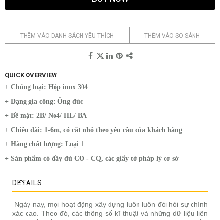
THÊM VÀO DANH SÁCH YÊU THÍCH
THÊM VÀO SO SÁNH
QUICK OVERVIEW
+ Chủng loại: Hộp inox 304
+ Dạng gia công: Ống đúc
+ Bề mặt: 2B/ No4/ HL/ BA
+ Chiều dài: 1-6m, có cắt nhỏ theo yêu cầu của khách hàng
+ Hàng chất lượng: Loại 1
+ Sản phẩm có đầy đủ CO - CQ, các giấy tờ pháp lý cơ sở
DETAILS
Ngày nay, mọi hoạt động xây dựng luôn luôn đòi hỏi sự chính
xác cao. Theo đó, các thông số kĩ thuật và những dữ liệu liên