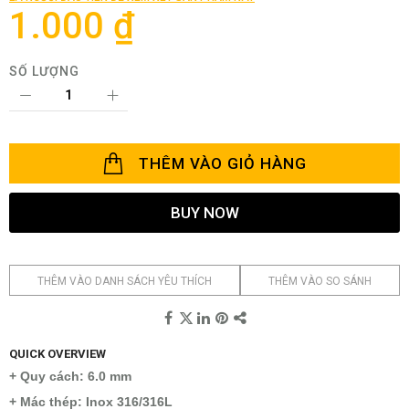
thư
1.000 ₫
viện
hình
ảnh
SỐ LƯỢNG
THÊM VÀO GIỎ HÀNG
BUY NOW
THÊM VÀO DANH SÁCH YÊU THÍCH
THÊM VÀO SO SÁNH
QUICK OVERVIEW
+ Quy cách: 6.0 mm
+ Mác thép: Inox 316/316L