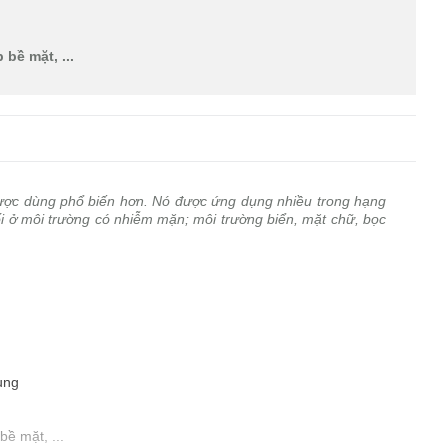
bề mặt, ...
ợc dùng phổ biến hơn. Nó được ứng dụng nhiều trong hạng
 ở môi trường có nhiễm mặn; môi trường biển, mặt chữ, bọc
dụng
ề mặt, ...