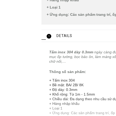
+ Hàng nhập khẩu
+ Loại 1
+ Ứng dụng: Các sản phẩm trang trí, ốp 
DETAILS
1
Tấm inox 304 dày 0.3mm
ngày càng đư
mục ốp tường, bọc bảo ôn, làm máng xối
chữ nổi,…
Thông số sản phẩm:
+ Tấm inox 304
+ Bề mặt: BA/ 2B/ 8K
+ Độ dày: 0.3mm
+ Khổ rộng: Từ 1m - 1.5mm
+ Chiều dài: Đa dạng theo nhu cầu sử 
+ Hàng nhập khẩu
+ Loại 1
+ Ứng dụng: Các sản phẩm trang trí, ốp b