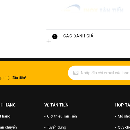
CÁC ĐÁNH GIÁ
2
p nhật đầu tiên!
CH HÀNG
VỀ TÂN TIẾN
HỢP TÁ
t hàng
Giới thiệu Tân Tiến
Mở shop
vận chuyển
Tuyển dụng
Quy chế