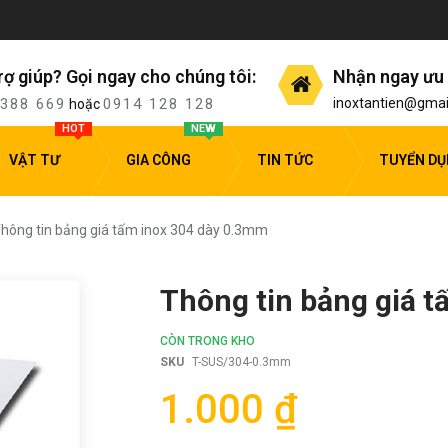
rợ giúp? Gọi ngay cho chúng tôi:
Nhận ngay ưu 
 388 669
0914 128 128
inoxtantien@gmai
hoặc
HOT
NEW
VẬT TƯ
GIA CÔNG
TIN TỨC
TUYỂN D
hông tin bảng giá tấm inox 304 dày 0.3mm
Thông tin bảng giá 
CÒN TRONG KHO
SKU
T-SUS/304-0.3mm
1.000 ₫