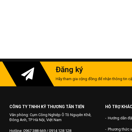
Đăng ký
Hãy tham gia cộng đồng để nhận thông tin cậ
CÔNG TY TNHH KỸ THƯƠNG TÂN TIẾN
HỖ TRỢ KHÁ
Văn phòng: Cụm Công Nghiệp Ô Tô Nguyên Khê,
Hướng dẫn đặ
Đông Anh, TP Hà Nội, Việt Nam
Phương thức 
Hotline: 0967 388 669 / 0914 128 128