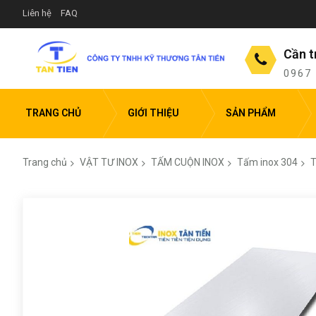
Liên hệ
FAQ
Cần t
0967
TRANG CHỦ
GIỚI THIỆU
SẢN PHẨM
Trang chủ
VẬT TƯ INOX
TẤM CUỘN INOX
Tấm inox 304
T
Chuyển
đến
phần
đầu
của
thư
viện
hình
ảnh