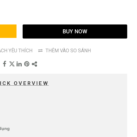
G
BUY NOW
CH YÊU THÍCH
THÊM VÀO SO SÁNH
ICK OVERVIEW
 dụng