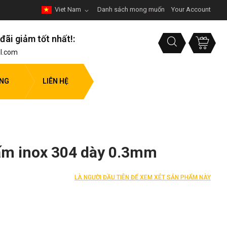
Viet Nam
Danh sách mong muốn
Your Account
đãi giảm tốt nhất!:
l.com
ỤNG
LIÊN HỆ
tấm inox 304 dày 0.3mm
LÀ NGƯỜI ĐẦU TIÊN ĐỂ XEM XÉT SẢN PHẨM NÀY