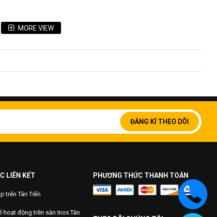
MORE VIEW
Đăng
ký
ĐĂNG KÍ THEO DÕI
để
nhận
bản
tin
của
chúng
C LIÊN KẾT
PHƯƠNG THỨC THANH TOÁN
tôi:
 trên Tân Tiến
 hoạt động trên sàn Inox Tân