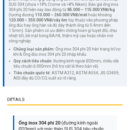
SUS 304 (chứa >18% Crome và >8% Niken). Báo giá ống inox
304 phi 20 hiện nay dao động từ
85.000 – 115.000 VNĐ/kg
(tương đương
110.000 – 260.000 VNĐ/mét
hoặc khoảng
120.000 – 350.000 VNĐ/cây 6m
tùy thuộc vào phương pháp
ống đúc hay ống hàn và độ dày thành ống từ 0.4mm đến
1.5mm). Sản phẩm có ưu điểm chống hoen gỉ tuyệt đối, chịu
nhiệt tốt, bề mặt bóng BA/HL thẩm mỹ cao hoặc nhẵn mờ
công nghiệp.
Chủng loại sản phẩm:
Ống inox 304 phi 20 hàn trang trí/cơ
khí & Ống đúc inox 304 phi 20 nhập khẩu.
Quy cách tiêu chuẩn:
Đường kính ngoài Ø20mm, chiều dài
tiêu chuẩn 6.000mm (hỗ trợ cắt lẻ theo bản vẽ).
Tiêu chuẩn quốc tế:
ASTM A312, ASTM A554, JIS G3459,
AISI đầy đủ CO/CQ xuất xứ rõ ràng.
DETAILS
Ống inox 304 phi 20
(đường kính ngoài
Ø20mm) với mác thép SUS 304 tiêu chuẩn