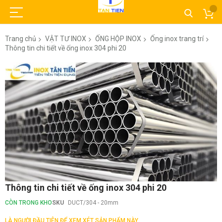
Trang chủ
VẬT TƯ INOX
ỐNG HỘP INOX
Ống inox trang trí
Thông tin chi tiết về ống inox 304 phi 20
Chuyển
đến
phần
đầu
của
thư
viện
hình
ảnh
Chuyển
Thông tin chi tiết về ống inox 304 phi 20
đến
phần
CÒN TRONG KHO
SKU
DUCT/304 - 20mm
đầu
của
LÀ NGƯỜI ĐẦU TIÊN ĐỂ XEM XÉT SẢN PHẨM NÀY