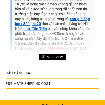
"18/8" là dòng vật tư thép không gỉ linh hoạt,
bền bỉ và được sử dụng rộng rãi nhất trên thị
trường hiện nay. Bạn đang tìm kiếm thông tin
quy cách, bảng tra trọng lượng và
báo giá ống
inox 304 phi 20
đúc và hàn chính hãng tại Hà
Nội?
Inox Tân Tiến
chuyên nhập khẩu và phân
phối trực tiếp ống inox Ø20mm trang trí và
công nghiệp đầy đủ độ dày từ 0.4mm đến
1.5mm, đầy đủ chứng chỉ CO/CQ. Gọi ngay
Hotline/Zalo:
0967 388 669
hoặc
0914 128
128
để nhận báo giá chiết khấu sau 3 phút!
MORE VIEW
MỤC LỤC BÀI VIẾT CHI TIẾT
CÁC ĐÁNH GIÁ
1. Bảng giá tham khảo ống inox 304 phi 20
ESTIMATE SHIPPING COST
mới nhất 2026 (Theo Mét, Cây 6m & Theo
Kg)
2. Bảng quy cách & tra trọng lượng ống inox