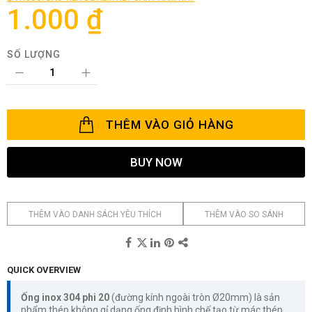
thư
1.000 ₫
viện
hình
ảnh
SỐ LƯỢNG
THÊM VÀO GIỎ HÀNG
BUY NOW
THÊM VÀO DANH SÁCH YÊU THÍCH
THÊM VÀO SO SÁNH
QUICK OVERVIEW
Ống inox 304 phi 20
(đường kính ngoài tròn Ø20mm) là sản
phẩm thép không gỉ dạng ống định hình chế tạo từ mác thép