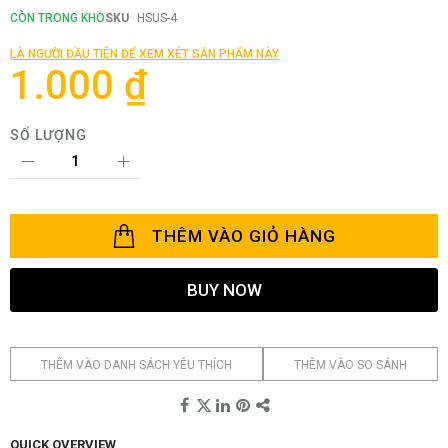
đầu
CÒN TRONG KHO
SKU
HSUS-4
của
thư
LÀ NGƯỜI ĐẦU TIÊN ĐỂ XEM XÉT SẢN PHẨM NÀY
viện
1.000 ₫
hình
ảnh
SỐ LƯỢNG
THÊM VÀO GIỎ HÀNG
BUY NOW
THÊM VÀO DANH SÁCH YÊU THÍCH
THÊM VÀO SO SÁNH
QUICK OVERVIEW