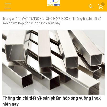
Trang chủ
VẬT TƯ INOX
ỐNG HỘP INOX
Thông tin chi tiết về
sản phẩm hộp ống vuông inox hiện nay
Chuyển
đến
phần
đầu
của
thư
viện
hình
ảnh
Chuyển
Thông tin chi tiết về sản phẩm hộp ống vuông inox
đến
hiện nay
phần