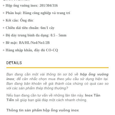
+ Hộp ống vuông inox: 201/304/316
+ Phân loại: Hàng công nghiệp và trang trí
+ Kết cấu: Ống đúc
+ Chiều dài tiêu chuẩn: 6m/1 cây
+ Độ dày trung bình đa dạng: 0.5 - 5mm
+ Bề mặt: BA/HL/No4/No1/2B
+ Hàng nhập khẩu, đầy đủ CO-CQ
DETAILS
Bạn đang cần một vài thông tin sơ bộ về
hộp ống vuông
inox
; để cân nhắc chọn mua theo yêu cầu sử dụng hiện tại.
Bạn đang băn khoăn về giá thành của chúng có quá cao so
với các sản phẩm thép thông thường?
Nếu bạn đang cần tư vấn về những lăn tăn này.
Inox Tân
Tiến
sẽ giúp bạn giải đáp một cách nhanh chóng.
Thông tin sản phẩm hộp ống vuông inox