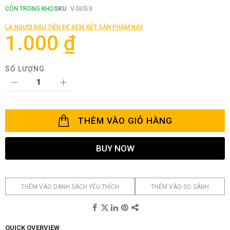
đầu
CÒN TRONG KHO
SKU
V-SUS-3
của
thư
LÀ NGƯỜI ĐẦU TIÊN ĐỂ XEM XÉT SẢN PHẨM NÀY
viện
1.000 ₫
hình
ảnh
SỐ LƯỢNG
THÊM VÀO GIỎ HÀNG
BUY NOW
THÊM VÀO DANH SÁCH YÊU THÍCH
THÊM VÀO SO SÁNH
QUICK OVERVIEW