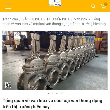
Trang chủ
VẬT TƯ INOX
PHỤ KIỆN INOX
Van inox
Tổng
quan về van Inox và các loại van thông dụng trên thị trường hiện nay
Chuyển
đến
phần
đầu
của
thư
viện
hình
ảnh
Chuyển
Tổng quan về van Inox và các loại van thông dụng
đến
trên thị trường hiện nay
phần