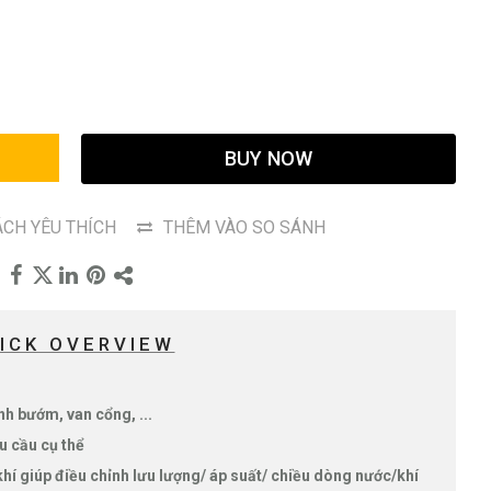
G
BUY NOW
CH YÊU THÍCH
THÊM VÀO SO SÁNH
ICK OVERVIEW
nh bướm, van cổng, ...
u cầu cụ thể
í giúp điều chỉnh lưu lượng/ áp suất/ chiều dòng nước/khí