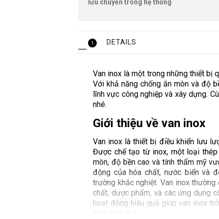
lưu chuyển trong hệ thống
DETAILS
1
Van inox là một trong những thiết bị 
Với khả năng chống ăn mòn và độ bề
lĩnh vực công nghiệp và xây dựng. C
nhé.
Giới thiệu về van inox
Van inox là thiết bị điều khiển lưu 
Được chế tạo từ inox, một loại thép
mòn, độ bền cao và tính thẩm mỹ vượ
động của hóa chất, nước biển và đ
trường khắc nghiệt. Van inox thườn
chất, dược phẩm, và các ứng dụng côn
hoạt động hiệu quả giúp van inox trở
trình hiện đại.