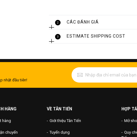
Tìm hiểu thêm về van inox ngay tại đ
CÁC ĐÁNH GIÁ
2
ESTIMATE SHIPPING COST
3
p nhật đầu tiên!
CH HÀNG
VỀ TÂN TIẾN
HỢP TÁ
t hàng
Giới thiệu Tân Tiến
Mở shop
Cấu trúc và kết cấu của
vận chuyển
Tuyển dụng
Quy chế