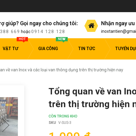
rợ giúp? Gọi ngay cho chúng tôi:
Nhận ngay ưu 
 388 669
0914 128 128
inoxtantien@gmai
hoặc
HOT
NEW
VẬT TƯ
GIA CÔNG
TIN TỨC
TUYỂN D
n về van Inox và các loại van thông dụng trên thị trường hiện nay
Tổng quan về van Ino
trên thị trường hiện 
CÒN TRONG KHO
SKU
V-SUS-3