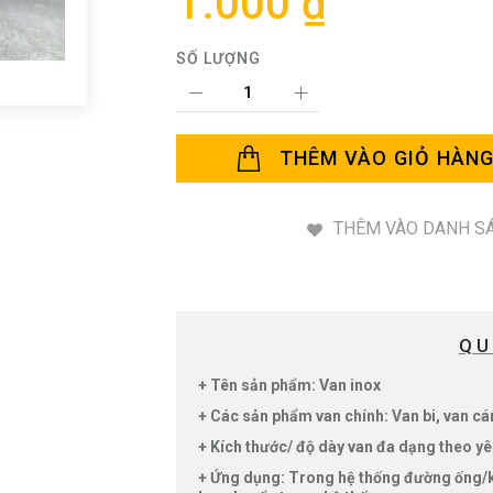
1.000 ₫
SỐ LƯỢNG
THÊM VÀO GIỎ HÀN
THÊM VÀO DANH SÁ
QU
+ Tên sản phẩm: Van inox
+ Các sản phẩm van chính: Van bi, van cá
+ Kích thước/ độ dày van đa dạng theo yê
+ Ứng dụng: Trong hệ thống đường ống/kh