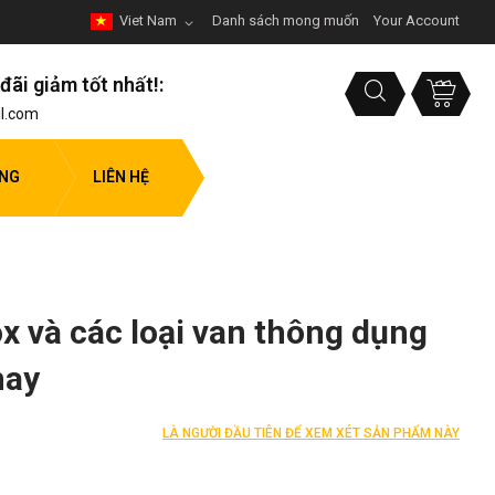
Viet Nam
Danh sách mong muốn
Your Account
đãi giảm tốt nhất!:
l.com
ỤNG
LIÊN HỆ
x và các loại van thông dụng
nay
LÀ NGƯỜI ĐẦU TIÊN ĐỂ XEM XÉT SẢN PHẨM NÀY