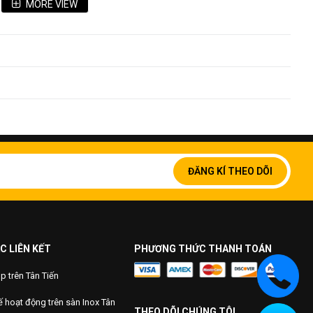
MORE VIEW
ây!
Đăng
ký
ĐĂNG KÍ THEO DÕI
để
nhận
bản
tin
của
chúng
C LIÊN KẾT
PHƯƠNG THỨC THANH TOÁN
tôi:
 trên Tân Tiến
 van inox
 hoạt động trên sàn Inox Tân
THEO DÕI CHÚNG TÔI