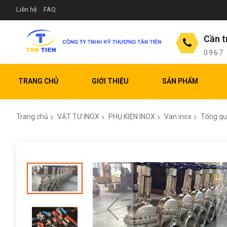
Liên hệ
FAQ
Cần t
0967
TRANG CHỦ
GIỚI THIỆU
SẢN PHẨM
Trang chủ
VẬT TƯ INOX
PHỤ KIỆN INOX
Van inox
Tổng qua
Chuyển
đến
phần
đầu
của
thư
viện
hình
ảnh