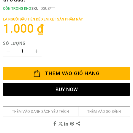
phần
đầu
CÒN TRONG KHO
SKU
DSUS/TT
của
thư
LÀ NGƯỜI ĐẦU TIÊN ĐỂ XEM XÉT SẢN PHẨM NÀY
viện
1.000 ₫
hình
ảnh
SỐ LƯỢNG
THÊM VÀO GIỎ HÀNG
BUY NOW
THÊM VÀO DANH SÁCH YÊU THÍCH
THÊM VÀO SO SÁNH