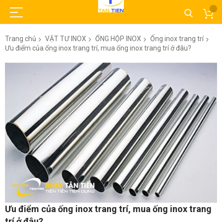
Trang chủ
VẬT TƯ INOX
ỐNG HỘP INOX
Ống inox trang trí
Ưu điểm của ống inox trang trí, mua ống inox trang trí ở đâu?
Chuyển
đến
phần
đầu
của
thư
viện
hình
ảnh
Chuyển
Ưu điểm của ống inox trang trí, mua ống inox trang
đến
trí ở đâu?