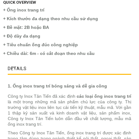
QUICK OVERVIEW
+ Ống inox trang trí
+ Kích thước đa dạng theo nhu cầu sử dụng
+ Bề mặt: 2B hoặc BA
+ Độ dày đa dạng
+ Tiêu chuẩn ống đúc công nghiệp
+ Chiều dài: 6m - có cắt đoạn theo nhu cầu
DETAILS
1. Ống inox trang trí bóng sáng và dễ gia công
Công ty Inox Tân Tiến đã xác định
các loại ống inox trang trí
là một trong những mã sản phẩm chủ lực của công ty. Thị
trường vật liệu inox liên tục cải tiến kỹ thuật, mẫu mã. Với gần
1 thập kỷ sản xuất và kinh doanh vật liệu, sản phẩm inox,
Công ty Inox Tân Tiến luôn dẫn đầu về chất lượng, mẫu mã
ống inox trang trí.
Theo Công ty Inox Tân Tiến, ống inox trang trí được xác định
trọng tâm dùng trong ngành thiết kế nội thất, ngoại thất, sản