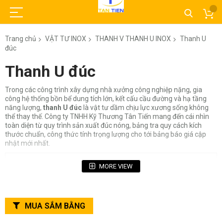
Trang chủ
VẬT TƯ INOX
THANH V THANH U INOX
Thanh U
đúc
Thanh U đúc
Trong các công trình xây dựng nhà xưởng công nghiệp nặng, gia
công hệ thống bồn bể dung tích lớn, kết cấu cầu đường và hạ tầng
năng lượng,
thanh U đúc
là vật tư dầm chịu lực xương sống không
thể thay thế. Công ty TNHH Kỹ Thương Tân Tiến mang đến cái nhìn
toàn diện từ quy trình sản xuất đúc nóng, bảng tra quy cách kích
thước chuẩn, công thức tính trọng lượng cho tới bảng báo giá cập
nhật mới nhất.
Mục Lục Bài Viết
MORE VIEW
1. Thanh U đúc là gì? Quy trình chế tạo cán đúc nóng
1.1. Quy trình sản xuất thanh U đúc nguyên khối
1.2. Ưu điểm kỹ thuật cốt lõi của thanh U đúc
MUA SẮM BẰNG
2. So sánh chuyên sâu giữa Thanh U đúc và Thanh U