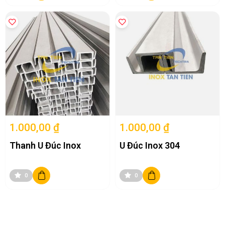
và cánh.
1.1. Quy trình sản xuất thanh U đúc nguyên khối
Dây chuyền chế tạo thanh U đúc công nghệ cao trải qua các công
đoạn kỹ thuật khắt khe:
Luyện phôi & Nung nóng:
Nguyên liệu thép không gỉ (201,
304, 316) được nấu chảy trong lò điện hồ quang, đúc thành
phôi thép đặc. Phôi được nung nóng tới nhiệt độ cán định hình
(1150 - 1250 độ C).
Cán thô & Cán tinh hình chữ U:
Phôi đỏ hồng trải qua nhiều
cụm trục cán nhấp nhổm với các rãnh khuôn định hình U. Áp
lực cán cực lớn nén chặt các hạt tinh thể kim loại, tạo góc nách
1.000,00 ₫
1.000,00 ₫
giữa bụng và cánh dầy dặn liền khối.
Thanh U Đúc Inox
U Đúc Inox 304
Nắn thẳng & Cắt đoạn tiêu chuẩn:
Thanh U sau khi cán nóng
được đưa qua hệ thống dàn con lăn nắn thẳng tuyệt đối độ
cong vặn, sau đó cắt thành từng cây có độ dài tiêu chuẩn 6
mét.
0
0
Xử lý bề mặt (Pickling & Passivation):
Ngâm tẩy rửa bề mặt
trong dung dịch axit chuyên dụng để loại bỏ mảng bám vảy
cán nóng, tạo lớp bề mặt No.1 nhám mờ đặc trưng và khôi
phục màng thụ động Crome chống gỉ.