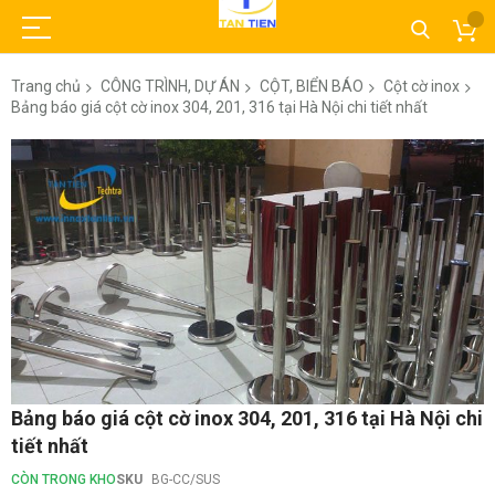
Trang chủ
CÔNG TRÌNH, DỰ ÁN
CỘT, BIỂN BÁO
Cột cờ inox
Bảng báo giá cột cờ inox 304, 201, 316 tại Hà Nội chi tiết nhất
Chuyển
đến
phần
đầu
của
thư
viện
hình
ảnh
Chuyển
Bảng báo giá cột cờ inox 304, 201, 316 tại Hà Nội chi
đến
tiết nhất
phần
đầu
CÒN TRONG KHO
SKU
BG-CC/SUS
của