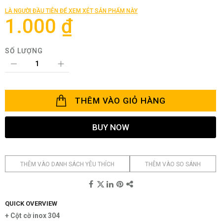
thư
LÀ NGƯỜI ĐẦU TIÊN ĐỂ XEM XÉT SẢN PHẨM NÀY
viện
1.000 ₫
hình
ảnh
SỐ LƯỢNG
THÊM VÀO GIỎ HÀNG
BUY NOW
THÊM VÀO DANH SÁCH YÊU THÍCH
THÊM VÀO SO SÁNH
QUICK OVERVIEW
+ Cột cờ inox 304