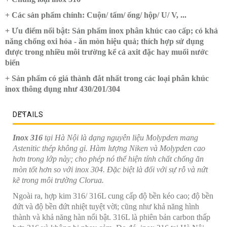
+ Các sản phẩm chính: Cuộn/ tấm/ ống/ hộp/ U/ V, ...
+ Ưu điểm nổi bật: Sản phẩm inox phân khúc cao cấp; có khả
năng chống oxi hóa - ăn mòn hiệu quả; thích hợp sử dụng
được trong nhiều môi trường kể cả axit đặc hay muối nước
biển
+ Sản phẩm có giá thành đắt nhất trong các loại phân khúc
inox thông dụng như 430/201/304
DETAILS
Inox 316
tại Hà Nội là dạng nguyên liệu Molypden mang
Astenitic thép không gỉ. Hàm lượng Niken và Molypden cao
hơn trong lớp này; cho phép nó thể hiện tính chất chống ăn
mòn tốt hơn so với inox 304. Đặc biệt là đối với sự rỗ và nứt
kẽ trong môi trường Clorua.
Ngoài ra, hợp kim 316/ 316L cung cấp độ bền kéo cao; độ bền
đứt và độ bền đứt nhiệt tuyệt vời; cũng như khả năng hình
thành và khả năng hàn nổi bật. 316L là phiên bản carbon thấp