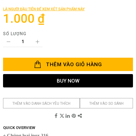
đầu
của
LÀ NGƯỜI ĐẦU TIÊN ĐỂ XEM XÉT SẢN PHẨM NÀY
thư
1.000 ₫
viện
hình
ảnh
SỐ LƯỢNG
THÊM VÀO GIỎ HÀNG
BUY NOW
THÊM VÀO DANH SÁCH YÊU THÍCH
THÊM VÀO SO SÁNH
QUICK OVERVIEW
+ Chủng loại inox 316