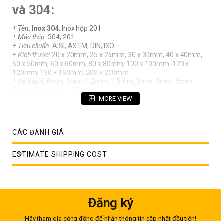
và 304:
+ Tên
:
Inox 304
, Inox hộp 201
+ Mác thép
: 304, 201
+ Tiêu chuẩn
: AISI, ASTM, DIN, ISO
+ Kích thước
: 20 x 20mm, 25 x 25mm, 30 x 30mm, 40 x 40mm,
50 x 50mm, 60 x 60mm, 80 x 80mm, 100 x 100mm, 120 x
120mm, 150 x 150mm, 200 x 200mm
+ Độ dày
: 0,8mm, 1mm, 1,2mm, 1,5mm, 2mm, 3mm, 5mm,
8mm, 10mm .v.v. ~ 25mm
MORE VIEW
+ Bề mặt
: No1, BA
+ Ứng dụng
: Hóa chất, xây dựng, hàng hải, dầu khí.v.v.
+ Xuất xứ
: EU, Korea, Malaysia, Japan, India.......
+ Gia công
: Cắt theo yêu cầu khách hàng
CÁC ĐÁNH GIÁ
+ Đóng gói
: Theo kiện, bó, cây hoặc theo yêu cầu khách hàng
Thành phần hóa học inox
ESTIMATE SHIPPING COST
Trước khi tìm hiểu về
bảng quy chuẩn trọng lượng inox hộp
304 và 201
, chúng ta sẽ cùng tìm hiểu về loại
inox hộp 304
và
inox hộp 201
.
Đăng ký
Hãy tham gia cộng đồng để nhận thông tin cập nhật đầu tiên!