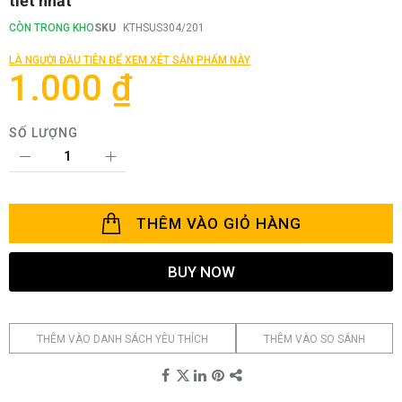
tiết nhất
phần
đầu
CÒN TRONG KHO
SKU
KTHSUS304/201
của
thư
LÀ NGƯỜI ĐẦU TIÊN ĐỂ XEM XÉT SẢN PHẨM NÀY
viện
1.000 ₫
hình
ảnh
SỐ LƯỢNG
THÊM VÀO GIỎ HÀNG
BUY NOW
THÊM VÀO DANH SÁCH YÊU THÍCH
THÊM VÀO SO SÁNH