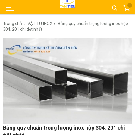
Trang chủ
VẬT TƯ INOX
Bảng quy chuẩn trọng lượng inox hộp
304, 201 chi tiết nhất
Chuyển
đến
phần
đầu
của
thư
viện
hình
ảnh
Chuyển
Bảng quy chuẩn trọng lượng inox hộp 304, 201 chi
đến