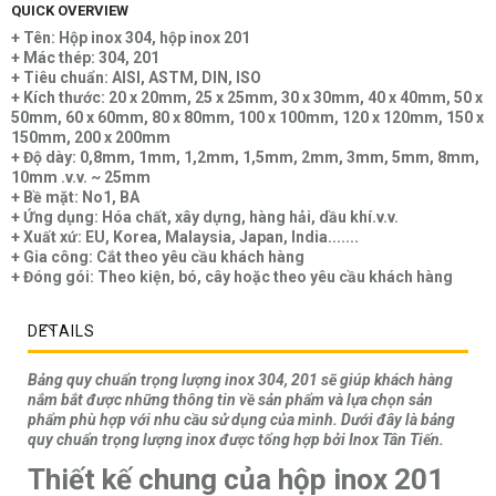
QUICK OVERVIEW
+ Tên: Hộp inox 304, hộp inox 201
+ Mác thép: 304, 201
+ Tiêu chuẩn: AISI, ASTM, DIN, ISO
+ Kích thước: 20 x 20mm, 25 x 25mm, 30 x 30mm, 40 x 40mm, 50 x
50mm, 60 x 60mm, 80 x 80mm, 100 x 100mm, 120 x 120mm, 150 x
150mm, 200 x 200mm
+ Độ dày: 0,8mm, 1mm, 1,2mm, 1,5mm, 2mm, 3mm, 5mm, 8mm,
10mm .v.v. ~ 25mm
+ Bề mặt: No1, BA
+ Ứng dụng: Hóa chất, xây dựng, hàng hải, dầu khí.v.v.
+ Xuất xứ: EU, Korea, Malaysia, Japan, India.......
+ Gia công: Cắt theo yêu cầu khách hàng
+ Đóng gói: Theo kiện, bó, cây hoặc theo yêu cầu khách hàng
DETAILS
Bảng quy chuẩn trọng lượng inox 304, 201 sẽ giúp khách hàng
nắm bắt được những thông tin về sản phẩm và lựa chọn sản
phẩm phù hợp với nhu cầu sử dụng của mình. Dưới đây là bảng
quy chuẩn trọng lượng inox được tổng hợp bởi Inox Tân Tiến.
Thiết kế chung của hộp inox 201