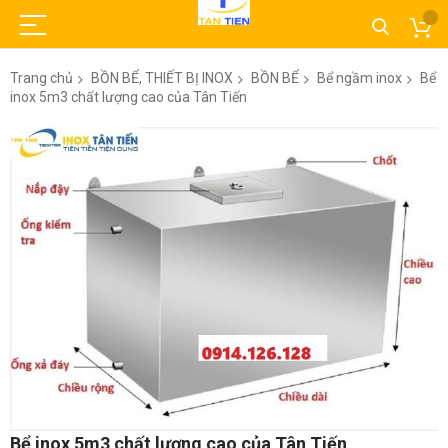
Trang chủ
BỒN BỂ, THIẾT BỊ INOX
BỒN BỂ
Bể ngầm inox
Bể
inox 5m3 chất lượng cao của Tân Tiến
Chuyển
đến
phần
đầu
của
thư
viện
hình
ảnh
Chuyển
Bể inox 5m3 chất lượng cao của Tân Tiến