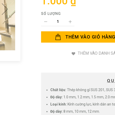
1.000 ₫
SỐ LƯỢNG
THÊM VÀO GIỎ HÀN
THÊM VÀO DANH SÁ
QU
Chất liệu:
Thép không gỉ SUS 201, SUS 
Độ dày:
1.0 mm, 1.2 mm, 1.5 mm, 2.0 m
Loại kính:
Kính cường lực, kính dán an t
Độ dày:
8 mm, 10 mm, 12 mm.