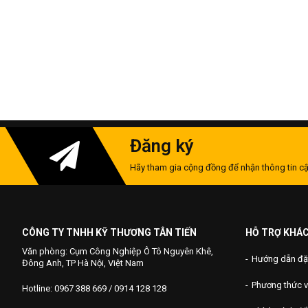
Đăng ký
Hãy tham gia cộng đồng để nhận thông tin cậ
CÔNG TY TNHH KỸ THƯƠNG TÂN TIẾN
HỖ TRỢ KHÁ
Văn phòng: Cụm Công Nghiệp Ô Tô Nguyên Khê,
Hướng dẫn đặ
Đông Anh, TP Hà Nội, Việt Nam
Phương thức 
Hotline: 0967 388 669 / 0914 128 128