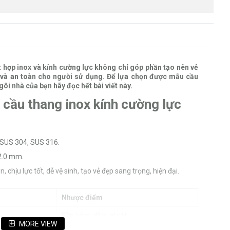
t hợp inox và kính cường lực không chỉ góp phần tạo nên vẻ
 và an toàn cho người sử dụng. Để lựa chọn được mẫu cầu
ôi nhà của bạn hãy đọc hết bài viết này.
 cầu thang inox kính cường lực
 SUS 304, SUS 316.
2.0 mm.
chịu lực tốt, dễ vệ sinh, tạo vẻ đẹp sang trọng, hiện đại.
Nhược điểm
Bền kém, dễ bị gỉ sét
MORE VIEW