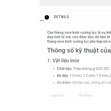
DETAILS
1
Cầu thang inox kính cường lực là sự kế
đẹp tinh tế mà còn đảm bảo độ bền bỉ
thang inox kính cường lực phù hợp với ng
Thông số kỹ thuật của
1. Vật liệu inox
Chất liệu:
Thép không gỉ SUS 201,
Độ dày:
1.0 mm, 1.2 mm, 1.5 mm, 
Ưu điểm:
Độ bền cao, chống ăn mòn, 
Loại inox
Ưu điểm
SUS 201
Giá thành rẻ