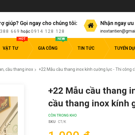
rợ giúp? Gọi ngay cho chúng tôi:
Nhận ngay ưu 
 388 669
0914 128 128
inoxtantien@gmai
hoặc
HOT
NEW
VẬT TƯ
GIA CÔNG
TIN TỨC
TUYỂN D
an, cầu thang inox
+22 Mẫu cầu thang inox kính cường lực - Thi công c
+22 Mẫu cầu thang in
cầu thang inox kính 
CÒN TRONG KHO
SKU
CT/K