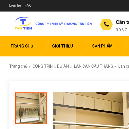
Liên hệ
FAQ
Cần t
0967
TRANG CHỦ
GIỚI THIỆU
SẢN PHẨM
Trang chủ
CÔNG TRÌNH, DỰ ÁN
LAN CAN CẦU THANG
Lan c
Chuyển
đến
phần
đầu
của
thư
viện
hình
ảnh