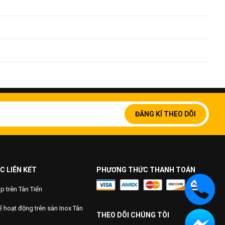
t
Giá thành cao hơn SUS 201
i ưu
Giá thành cao nhất
 an toàn, kính màu.
, an toàn, chống va đập, dễ vệ sinh, tạo cảm giác rộng rãi và
Đăng
ký
ĐĂNG KÍ THEO DÕI
để
nhôm.
nhận
bản
 vịn, lan can trụ cột.
tin
của
chúng
C LIÊN KẾT
PHƯƠNG THỨC THANH TOÁN
tôi:
 trên Tân Tiến
 hoạt động trên sàn Inox Tân
THEO DÕI CHÚNG TÔI