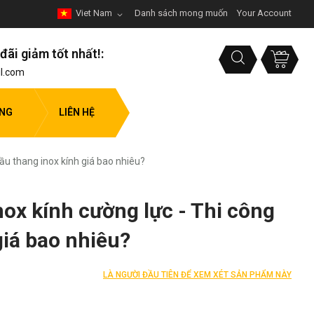
Viet Nam
Danh sách mong muốn
Your Account
đãi giảm tốt nhất!:
l.com
ỤNG
LIÊN HỆ
ầu thang inox kính giá bao nhiêu?
ox kính cường lực - Thi công
giá bao nhiêu?
LÀ NGƯỜI ĐẦU TIÊN ĐỂ XEM XÉT SẢN PHẨM NÀY