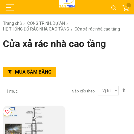
Trang chủ
CÔNG TRÌNH, DỰ ÁN
HỆ THỐNG ĐỔ RÁC NHÀ CAO TẦNG
Cửa xả rác nhà cao tầng
Cửa xả rác nhà cao tầng
MUA SẮM BẰNG
Thi
Sắp xếp theo
1
mục
lập
the
hư
gi
dầ