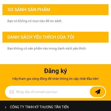
SO SÁNH SẢN PHẨM
Bạn có không có mục nào để so sánh.
DANH SÁCH YÊU THÍCH CỦA TÔI
Bạn không có sản phẩm nào trong danh sách yêu thích.
Đăng ký
Hãy tham gia cộng đồng để nhận thông tin cập nhật đầu tiên!
Đăng
ký
để
nhận
bản
CÔNG TY TNHH KỸ THƯƠNG TÂN TIẾN
tin