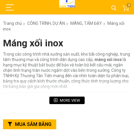
0
Trang chủ
CÔNG TRÌNH, DỰ ÁN
MÁNG, TẤM ĐẬY
Máng xối
inox
Máng xối inox
Trong các công trình nhà xưởng sản xuất, kho bãi công nghiệp, trung
tâm thương mại và công trình dân dụng cao cấp,
máng xối inox
là
hạng mục kỹ thuật bắt buộc để bảo vệ toàn bộ kết cấu mái, ngăn
chặn tình trạng tràn nước ngấm dột vào bên trong xưởng. Công ty
TNHH Kỹ Thương Tân Tiến mang đến cái nhìn toàn diện từ phân loại,
bảng tra quy cách kích thước chuẩn, công thức tính trọng lượng cho
tới bảng báo giá gia công mới nhất.
Mục Lục Bài Viết
MORE VIEW
1. Máng xối inox là gì? Cấu tạo & Nguyên lý vận hành
1.1. Cấu tạo chi tiết của hệ thống máng xối inox
1.2. Kiểu dáng chấn máng xối phổ biến (U, V, Bán
MUA SẮM BẰNG
nguyệt)