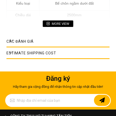
Kiểu loại
Bể chôn ngầm dưới đất
Chiều dài
2500mm
MORE VIEW
Chiều rộng
1200mm
Chiều cao
1000mm
CÁC ĐÁNH GIÁ
Chất liệu
inox SUS304
ESTIMATE SHIPPING COST
Bảo hành
10 năm
Đăng ký
Hãy tham gia cộng đồng để nhận thông tin cập nhật đầu tiên!
Đăng
ký
để
nhận
bản