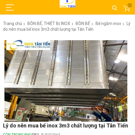
Trang chủ
BỒN BỂ, THIẾT BỊ INOX
BỒN BỂ
Bể ngầm inox
Lý
do nên mua bể inox 3m3 chất lượng tại Tân Tiến
Chuyển
đến
phần
đầu
của
thư
viện
hình
ảnh
Chuyển
Lý do nên mua bể inox 3m3 chất lượng tại Tân Tiến
đến
phần
CÒN TRONG KHO
SKU
B-SUS/3m3