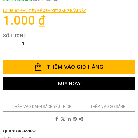
đầu
của
LÀ NGƯỜI ĐẦU TIÊN ĐỂ XEM XÉT SẢN PHẨM NÀY
thư
1.000 ₫
viện
hình
ảnh
SỐ LƯỢNG
THÊM VÀO GIỎ HÀNG
BUY NOW
THÊM VÀO DANH SÁCH YÊU THÍCH
THÊM VÀO SO SÁNH
QUICK OVERVIEW