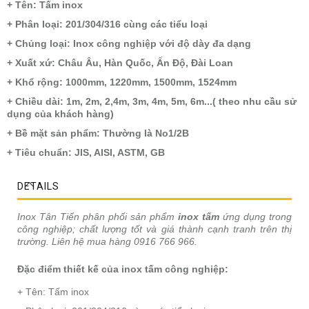
+ Tên: Tấm inox
+ Phân loại: 201/304/316 cùng các tiểu loại
+ Chủng loại: Inox công nghiệp với độ dày đa dạng
+ Xuất xứ: Châu Âu, Hàn Quốc, Ấn Độ, Đài Loan
+ Khổ rộng: 1000mm, 1220mm, 1500mm, 1524mm
+ Chiều dài: 1m, 2m, 2,4m, 3m, 4m, 5m, 6m...( theo nhu cầu sử
dụng của khách hàng)
+ Bề mặt sản phẩm: Thường là No1/2B
+ Tiêu chuẩn: JIS, AISI, ASTM, GB
DETAILS
Inox Tân Tiến phân phối sản phẩm
inox tấm
ứng dụng trong
công nghiệp; chất lượng tốt và giá thành cạnh tranh trên thị
trường. Liên hệ mua hàng 0916 766 966.
Đặc điểm thiết kế của inox tấm công nghiệp:
+ Tên: Tấm inox