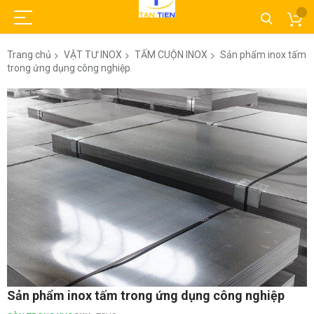
Trang chủ
VẬT TƯ INOX
TẤM CUỘN INOX
Sản phẩm inox tấm
trong ứng dụng công nghiệp
Chuyển
đến
phần
đầu
của
thư
viện
hình
ảnh
Chuyển
Sản phẩm inox tấm trong ứng dụng công nghiệp
đến