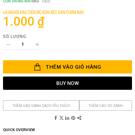
phần
CÒN TRONG KHO
SKU
TSUS
đầu
của
LÀ NGƯỜI ĐẦU TIÊN ĐỂ XEM XÉT SẢN PHẨM NÀY
thư
1.000 ₫
viện
hình
ảnh
SỐ LƯỢNG
THÊM VÀO GIỎ HÀNG
BUY NOW
THÊM VÀO DANH SÁCH YÊU THÍCH
THÊM VÀO SO SÁNH
QUICK OVERVIEW