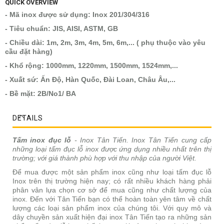
QUICK OVERVIEW
- Mã inox được sử dụng: Inox 201/304/316
- Tiêu chuẩn: JIS, AISI, ASTM, GB
- Chiều dài: 1m, 2m, 3m, 4m, 5m, 6m,... ( phụ thuộc vào yêu
cầu đặt hàng)
- Khổ rộng: 1000mm, 1220mm, 1500mm, 1524mm,...
- Xuất sứ: Ấn Độ, Hàn Quốc, Đài Loan, Châu Âu,...
- Bề mặt: 2B/No1/ BA
DETAILS
Tấm inox đục lỗ
- Inox Tân Tiến. Inox Tân Tiến cung cấp
những loại tấm đục lỗ inox được ứng dụng nhiều nhất trên thị
trường; với giá thành phù hợp với thu nhập của người Việt.
Để mua được một sản phẩm inox cũng như loại tấm đục lỗ
Inox trên thị trường hiện nay; có rất nhiều khách hàng phải
phân vân lựa chọn cơ sở để mua cũng như chất lượng của
inox. Đến với Tân Tiến bạn có thể hoàn toàn yên tâm về chất
lượng các loại sản phẩm inox của chúng tôi. Với quy mô và
dây chuyền sản xuất hiện đại inox Tân Tiến tạo ra những sản