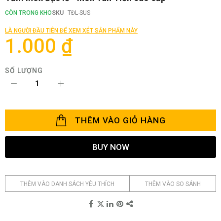
đến
phần
CÒN TRONG KHO
SKU
TĐL-SUS
đầu
của
LÀ NGƯỜI ĐẦU TIÊN ĐỂ XEM XÉT SẢN PHẨM NÀY
thư
1.000 ₫
viện
hình
ảnh
SỐ LƯỢNG
THÊM VÀO GIỎ HÀNG
BUY NOW
THÊM VÀO DANH SÁCH YÊU THÍCH
THÊM VÀO SO SÁNH