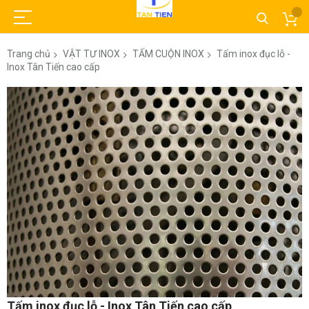
Trang chủ
VẬT TƯ INOX
TẤM CUỘN INOX
Tấm inox đục lỗ -
Inox Tân Tiến cao cấp
Chuyển
đến
phần
đầu
của
thư
viện
hình
ảnh
Chuyển
Tấm inox đục lỗ - Inox Tân Tiến cao cấp